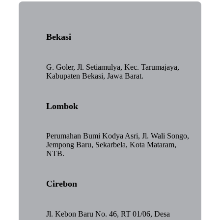
Bekasi
G. Goler, Jl. Setiamulya, Kec. Tarumajaya,
Kabupaten Bekasi, Jawa Barat.
Lombok
Perumahan Bumi Kodya Asri, Jl. Wali Songo,
Jempong Baru, Sekarbela, Kota Mataram,
NTB.
Cirebon
Jl. Kebon Baru No. 46, RT 01/06, Desa