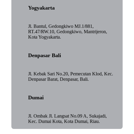
Yogyakarta
Jl. Bantul, Gedongkiwo MJ.1/881,
RT.47/RW.10, Gedongkiwo, Mantrijeron,
Kota Yogyakarta.
Denpasar Bali
Jl. Kebak Sari No.20, Pemecutan Klod, Kec.
Denpasar Barat, Denpasar, Bali.
Dumai
Jl. Ombak Jl. Langsat No.09 A, Sukajadi,
Kec. Dumai Kota, Kota Dumai, Riau.