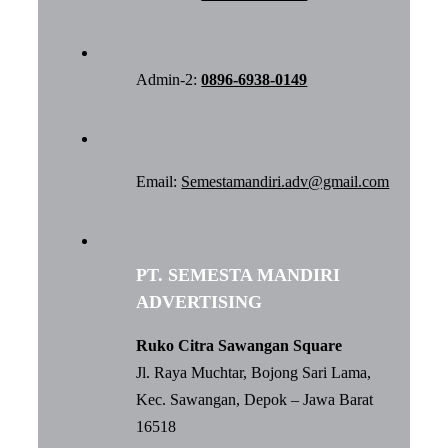
Admin-2:
0896-6938-0149
Email:
Semestamandiri.adv@gmail.com
PT. SEMESTA MANDIRI
ADVERTISING
Ruko Citra Sawangan Square
Jl. Raya Muchtar, Bojong Sari Lama,
Kec. Sawangan, Depok – Jawa Barat
16518