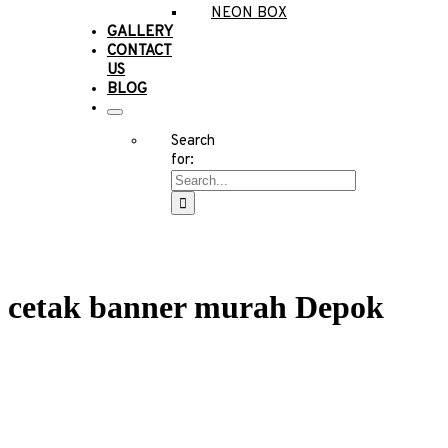
NEON BOX
GALLERY
CONTACT
US
BLOG
Search
for:
cetak banner murah Depok