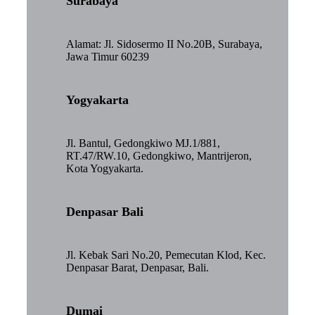
Surabaya
Alamat: Jl. Sidosermo II No.20B, Surabaya,
Jawa Timur 60239
Yogyakarta
Jl. Bantul, Gedongkiwo MJ.1/881,
RT.47/RW.10, Gedongkiwo, Mantrijeron,
Kota Yogyakarta.
Denpasar Bali
Jl. Kebak Sari No.20, Pemecutan Klod, Kec.
Denpasar Barat, Denpasar, Bali.
Dumai