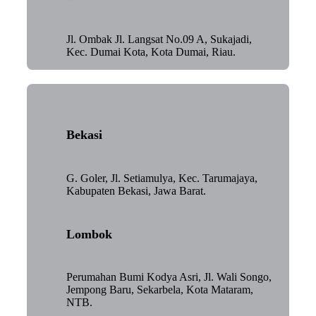
Jl. Ombak Jl. Langsat No.09 A, Sukajadi,
Kec. Dumai Kota, Kota Dumai, Riau.
Bekasi
G. Goler, Jl. Setiamulya, Kec. Tarumajaya,
Kabupaten Bekasi, Jawa Barat.
Lombok
Perumahan Bumi Kodya Asri, Jl. Wali Songo,
Jempong Baru, Sekarbela, Kota Mataram,
NTB.