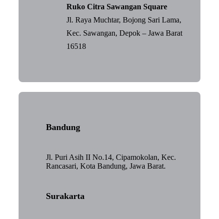
Ruko Citra Sawangan Square
Jl. Raya Muchtar, Bojong Sari Lama,
Kec. Sawangan, Depok – Jawa Barat
16518
Bandung
Jl. Puri Asih II No.14, Cipamokolan, Kec.
Rancasari, Kota Bandung, Jawa Barat.
Surakarta