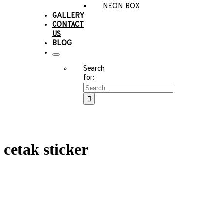
NEON BOX
GALLERY
CONTACT
US
BLOG
Search
for:
cetak sticker