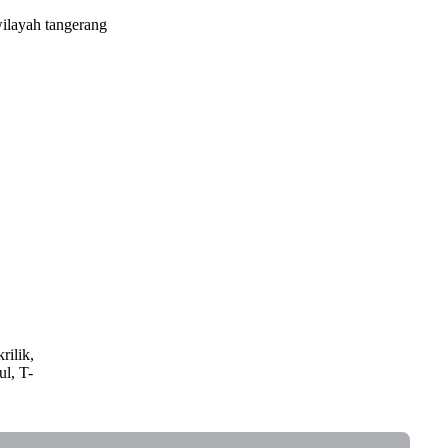
wilayah tangerang
rilik,
ul, T-