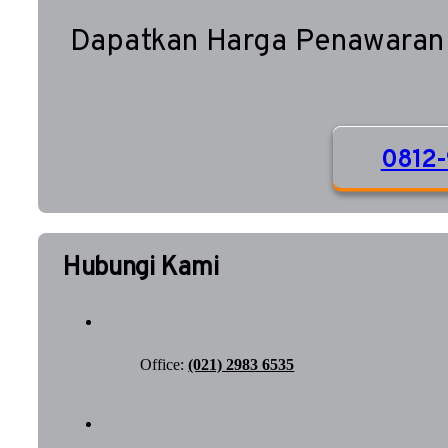
Dapatkan Harga Penawaran
0812-
Hubungi Kami
Office:
(021) 2983 6535