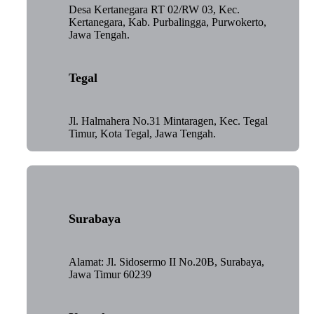
Desa Kertanegara RT 02/RW 03, Kec.
Kertanegara, Kab. Purbalingga, Purwokerto,
Jawa Tengah.
Tegal
Jl. Halmahera No.31 Mintaragen, Kec. Tegal
Timur, Kota Tegal, Jawa Tengah.
Surabaya
Alamat: Jl. Sidosermo II No.20B, Surabaya,
Jawa Timur 60239