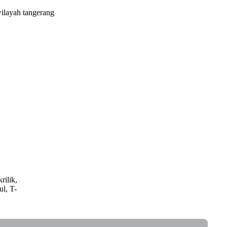
wilayah tangerang
rilik,
ul, T-