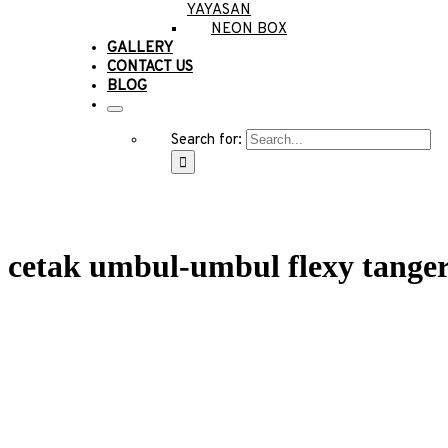
YAYASAN
NEON BOX
GALLERY
CONTACT US
BLOG
Search for:
cetak umbul-umbul flexy tange