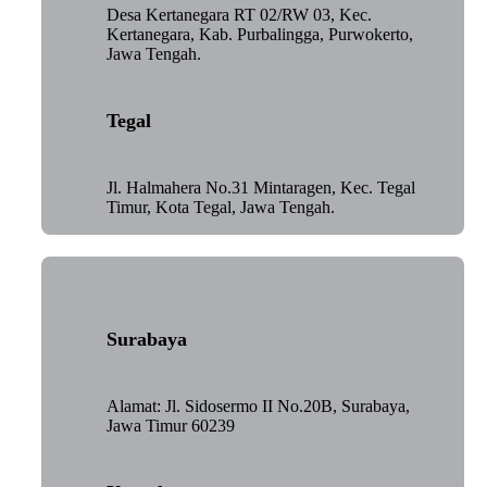
Desa Kertanegara RT 02/RW 03, Kec.
Kertanegara, Kab. Purbalingga, Purwokerto,
Jawa Tengah.
Tegal
Jl. Halmahera No.31 Mintaragen, Kec. Tegal
Timur, Kota Tegal, Jawa Tengah.
Surabaya
Alamat: Jl. Sidosermo II No.20B, Surabaya,
Jawa Timur 60239