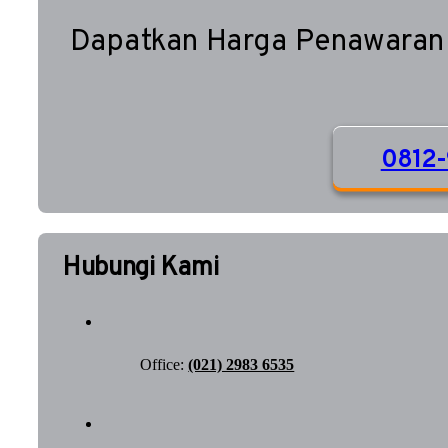
Dapatkan Harga Penawaran
0812-
Hubungi Kami
Office:
(021) 2983 6535