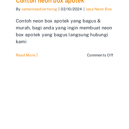
Contoh neon box apotek
By
semestaadvertising
|
02/10/2024
|
Jasa Neon Box
Contoh neon box apotek yang bagus &
murah, bagi anda yang ingin membuat neon
box apotek yang bagus langsung hubungi
kami
on
Read More
Comments Off
Contoh
neon
box
apotek