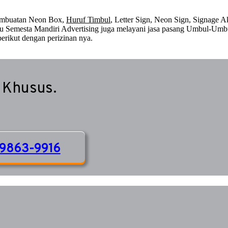
embuatan Neon Box,
Huruf Timbul
, Letter Sign, Neon Sign, Signage Ak
 itu Semesta Mandiri Advertising juga melayani jasa pasang Umbul-Umb
erikut dengan perizinan nya.
 Khusus.
9863-9916