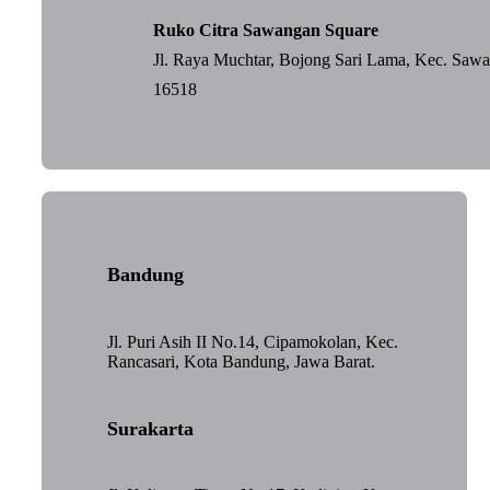
Ruko Citra Sawangan Square
Jl. Raya Muchtar, Bojong Sari Lama, Kec. Saw
16518
Bandung
Jl. Puri Asih II No.14, Cipamokolan, Kec.
Rancasari, Kota Bandung, Jawa Barat.
Surakarta