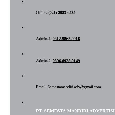
Office:
(021) 2983 6535
Admin-1:
0812-9863-9916
Admin-2:
0896-6938-0149
Email:
Semestamandiri.adv@gmail.com
PT. SEMESTA MANDIRI ADVERTIS