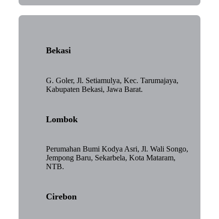
Bekasi
G. Goler, Jl. Setiamulya, Kec. Tarumajaya,
Kabupaten Bekasi, Jawa Barat.
Lombok
Perumahan Bumi Kodya Asri, Jl. Wali Songo,
Jempong Baru, Sekarbela, Kota Mataram,
NTB.
Cirebon