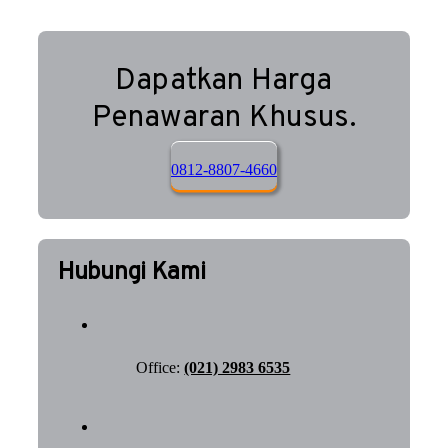
Dapatkan Harga
Penawaran Khusus.
0812-8807-4660
Hubungi Kami
Office:
(021) 2983 6535