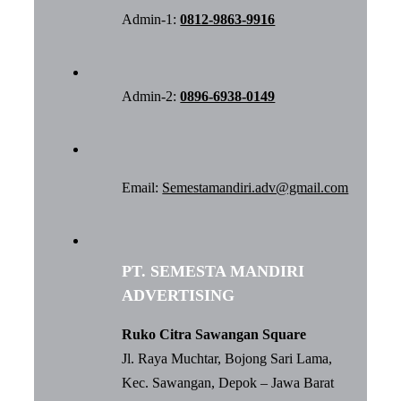
Admin-1:
0812-9863-9916
Admin-2:
0896-6938-0149
Email:
Semestamandiri.adv@gmail.com
PT. SEMESTA MANDIRI
ADVERTISING
Ruko Citra Sawangan Square
Jl. Raya Muchtar, Bojong Sari Lama,
Kec. Sawangan, Depok – Jawa Barat