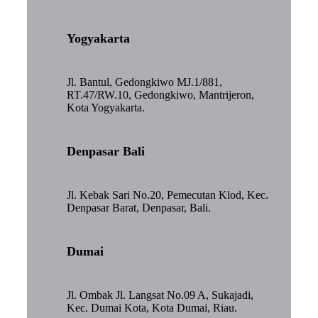
Yogyakarta
Jl. Bantul, Gedongkiwo MJ.1/881,
RT.47/RW.10, Gedongkiwo, Mantrijeron,
Kota Yogyakarta.
Denpasar Bali
Jl. Kebak Sari No.20, Pemecutan Klod, Kec.
Denpasar Barat, Denpasar, Bali.
Dumai
Jl. Ombak Jl. Langsat No.09 A, Sukajadi,
Kec. Dumai Kota, Kota Dumai, Riau.