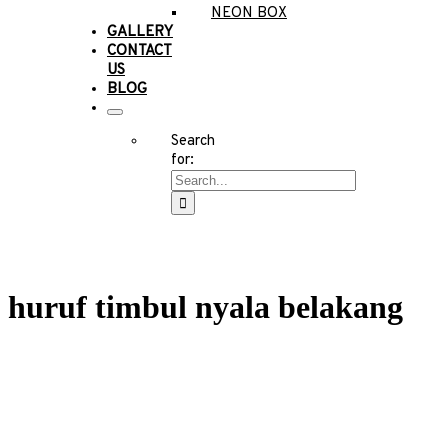
NEON BOX
GALLERY
CONTACT
US
BLOG
Search
for:
huruf timbul nyala belakang