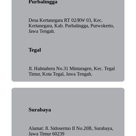
Purbalingga
Desa Kertanegara RT 02/RW 03, Kec.
Kertanegara, Kab. Purbalingga, Purwokerto,
Jawa Tengah.
Tegal
Jl. Halmahera No.31 Mintaragen, Kec. Tegal
Timur, Kota Tegal, Jawa Tengah.
Surabaya
Alamat: Jl. Sidosermo II No.20B, Surabaya,
Jawa Timur 60239