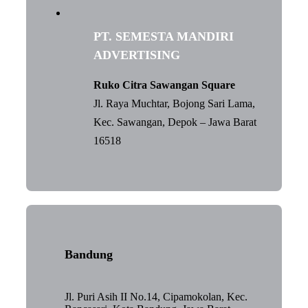
PT. SEMESTA MANDIRI
ADVERTISING
Ruko Citra Sawangan Square
Jl. Raya Muchtar, Bojong Sari Lama,
Kec. Sawangan, Depok – Jawa Barat
16518
Bandung
Jl. Puri Asih II No.14, Cipamokolan, Kec.