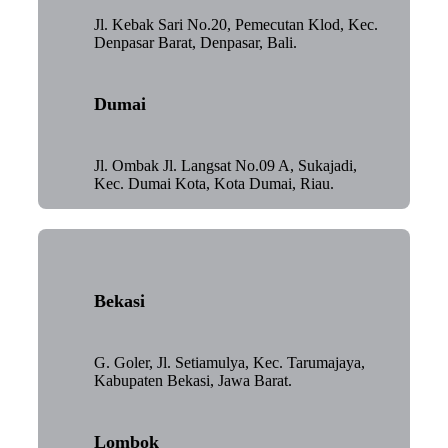
Jl. Kebak Sari No.20, Pemecutan Klod, Kec.
Denpasar Barat, Denpasar, Bali.
Dumai
Jl. Ombak Jl. Langsat No.09 A, Sukajadi,
Kec. Dumai Kota, Kota Dumai, Riau.
Bekasi
G. Goler, Jl. Setiamulya, Kec. Tarumajaya,
Kabupaten Bekasi, Jawa Barat.
Lombok