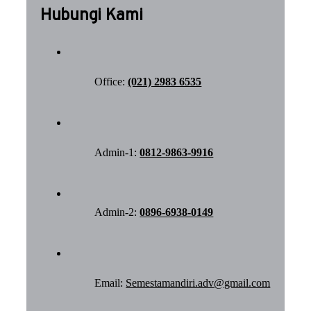
Hubungi Kami
Office:
(021) 2983 6535
Admin-1:
0812-9863-9916
Admin-2:
0896-6938-0149
Email:
Semestamandiri.adv@gmail.com