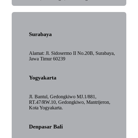
Surabaya
Alamat: Jl. Sidosermo II No.20B, Surabaya,
Jawa Timur 60239
Yogyakarta
Jl. Bantul, Gedongkiwo MJ.1/881,
RT.47/RW.10, Gedongkiwo, Mantrijeron,
Kota Yogyakarta.
Denpasar Bali