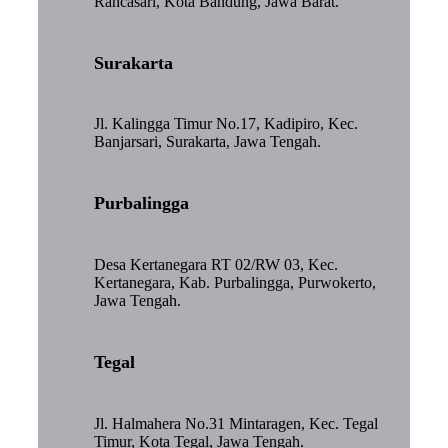
Rancasari, Kota Bandung, Jawa Barat.
Surakarta
Jl. Kalingga Timur No.17, Kadipiro, Kec.
Banjarsari, Surakarta, Jawa Tengah.
Purbalingga
Desa Kertanegara RT 02/RW 03, Kec.
Kertanegara, Kab. Purbalingga, Purwokerto,
Jawa Tengah.
Tegal
Jl. Halmahera No.31 Mintaragen, Kec. Tegal
Timur, Kota Tegal, Jawa Tengah.