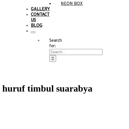
NEON BOX
GALLERY
CONTACT
US
BLOG
Search
for:
huruf timbul suarabya