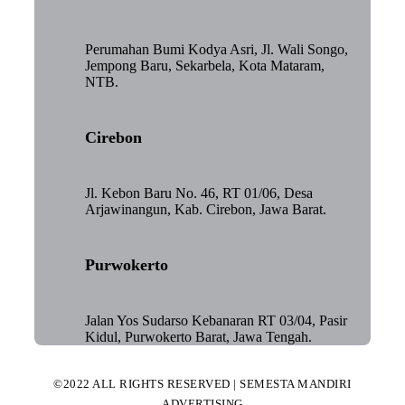
Perumahan Bumi Kodya Asri, Jl. Wali Songo,
Jempong Baru, Sekarbela, Kota Mataram,
NTB.
Cirebon
Jl. Kebon Baru No. 46, RT 01/06, Desa
Arjawinangun, Kab. Cirebon, Jawa Barat.
Purwokerto
Jalan Yos Sudarso Kebanaran RT 03/04, Pasir
Kidul, Purwokerto Barat, Jawa Tengah.
©2022 ALL RIGHTS RESERVED | SEMESTA MANDIRI
ADVERTISING