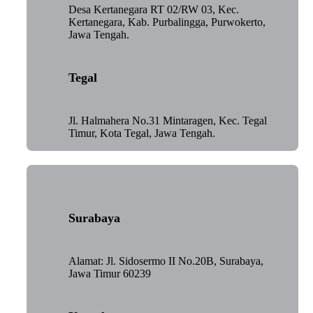
Desa Kertanegara RT 02/RW 03, Kec.
Kertanegara, Kab. Purbalingga, Purwokerto,
Jawa Tengah.
Tegal
Jl. Halmahera No.31 Mintaragen, Kec. Tegal
Timur, Kota Tegal, Jawa Tengah.
Surabaya
Alamat: Jl. Sidosermo II No.20B, Surabaya,
Jawa Timur 60239