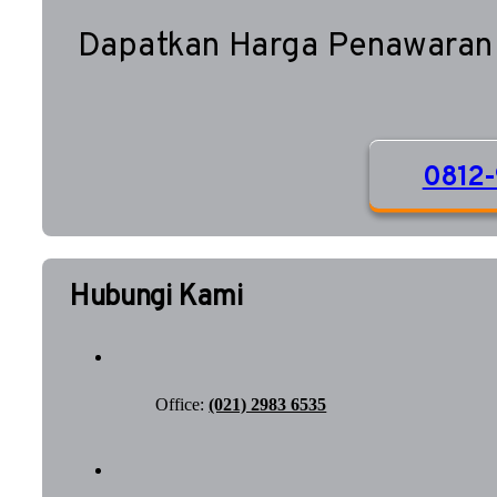
Dapatkan Harga Penawaran
0812-
Hubungi Kami
Office:
(021) 2983 6535