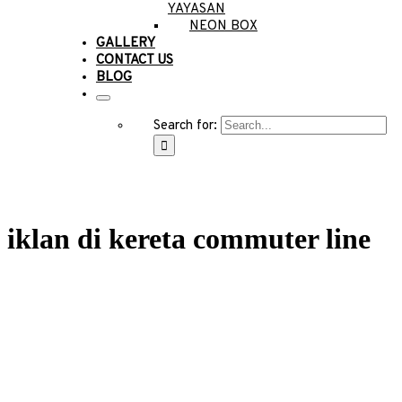
YAYASAN
NEON BOX
GALLERY
CONTACT US
BLOG
Search for:
iklan di kereta commuter line