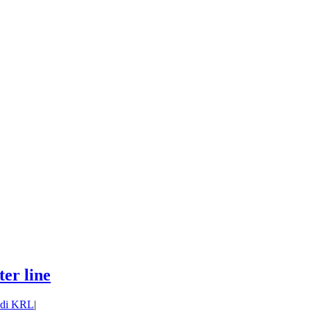
er line
 di KRL
|