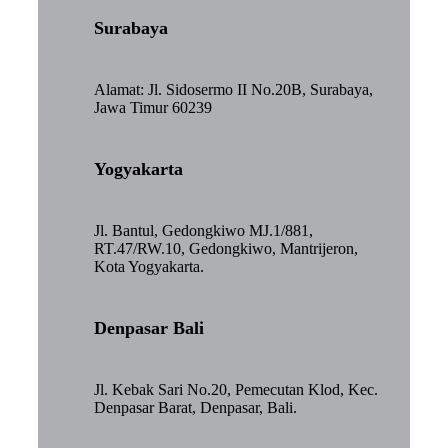
Surabaya
Alamat: Jl. Sidosermo II No.20B, Surabaya,
Jawa Timur 60239
Yogyakarta
Jl. Bantul, Gedongkiwo MJ.1/881,
RT.47/RW.10, Gedongkiwo, Mantrijeron,
Kota Yogyakarta.
Denpasar Bali
Jl. Kebak Sari No.20, Pemecutan Klod, Kec.
Denpasar Barat, Denpasar, Bali.