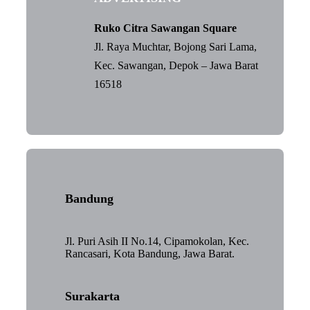
Ruko Citra Sawangan Square
Jl. Raya Muchtar, Bojong Sari Lama,
Kec. Sawangan, Depok – Jawa Barat
16518
Bandung
Jl. Puri Asih II No.14, Cipamokolan, Kec.
Rancasari, Kota Bandung, Jawa Barat.
Surakarta