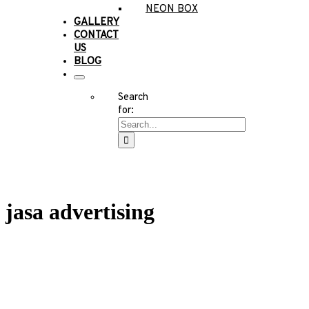
NEON BOX
GALLERY
CONTACT
US
BLOG
Search
for:
jasa advertising