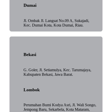
Dumai
Jl. Ombak Jl. Langsat No.09 A, Sukajadi,
Kec. Dumai Kota, Kota Dumai, Riau.
Bekasi
G. Goler, Jl. Setiamulya, Kec. Tarumajaya,
Kabupaten Bekasi, Jawa Barat.
Lombok
Perumahan Bumi Kodya Asri, Jl. Wali Songo,
Jempong Baru, Sekarbela, Kota Mataram,