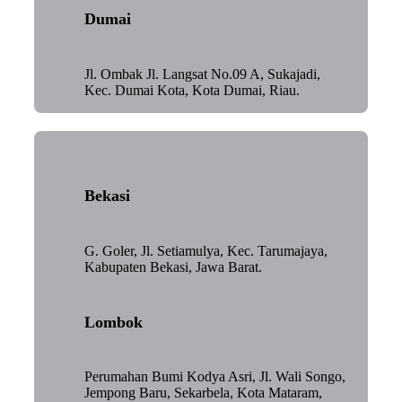
Dumai
Jl. Ombak Jl. Langsat No.09 A, Sukajadi,
Kec. Dumai Kota, Kota Dumai, Riau.
Bekasi
G. Goler, Jl. Setiamulya, Kec. Tarumajaya,
Kabupaten Bekasi, Jawa Barat.
Lombok
Perumahan Bumi Kodya Asri, Jl. Wali Songo,
Jempong Baru, Sekarbela, Kota Mataram,