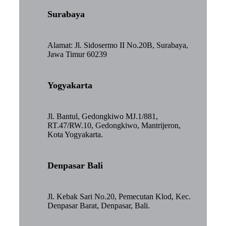
Surabaya
Alamat: Jl. Sidosermo II No.20B, Surabaya,
Jawa Timur 60239
Yogyakarta
Jl. Bantul, Gedongkiwo MJ.1/881,
RT.47/RW.10, Gedongkiwo, Mantrijeron,
Kota Yogyakarta.
Denpasar Bali
Jl. Kebak Sari No.20, Pemecutan Klod, Kec.
Denpasar Barat, Denpasar, Bali.