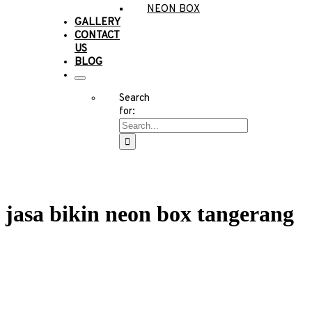
NEON BOX
GALLERY
CONTACT
US
BLOG
Search
for:
jasa bikin neon box tangerang