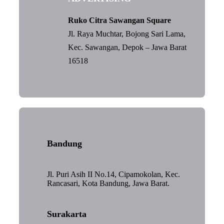
Ruko Citra Sawangan Square
Jl. Raya Muchtar, Bojong Sari Lama,
Kec. Sawangan, Depok – Jawa Barat
16518
Bandung
Jl. Puri Asih II No.14, Cipamokolan, Kec.
Rancasari, Kota Bandung, Jawa Barat.
Surakarta