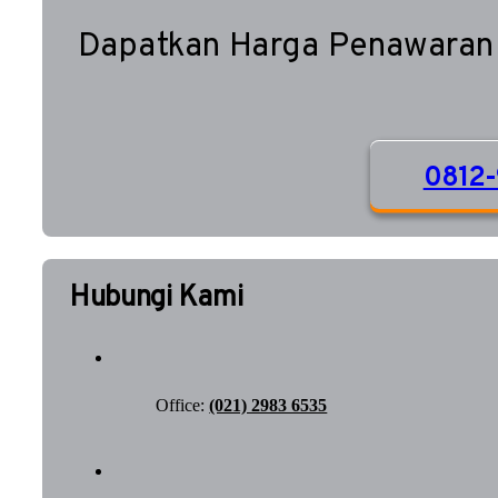
Dapatkan Harga Penawaran
0812-
Hubungi Kami
Office:
(021) 2983 6535