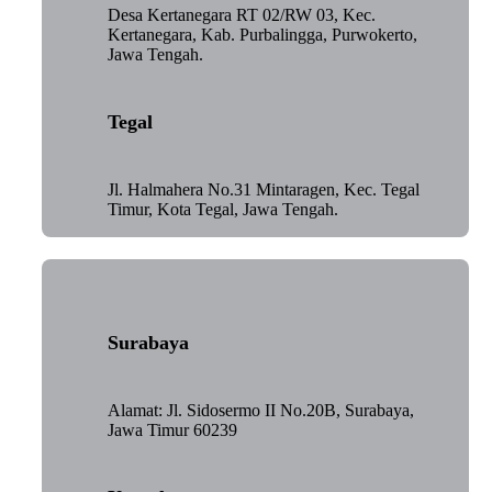
Desa Kertanegara RT 02/RW 03, Kec.
Kertanegara, Kab. Purbalingga, Purwokerto,
Jawa Tengah.
Tegal
Jl. Halmahera No.31 Mintaragen, Kec. Tegal
Timur, Kota Tegal, Jawa Tengah.
Surabaya
Alamat: Jl. Sidosermo II No.20B, Surabaya,
Jawa Timur 60239