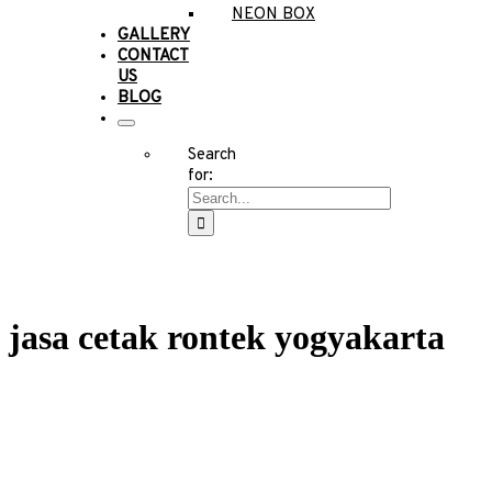
NEON BOX
GALLERY
CONTACT
US
BLOG
Search
for:
jasa cetak rontek yogyakarta