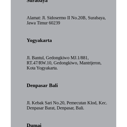
Surabaya
Alamat: Jl. Sidosermo II No.20B, Surabaya,
Jawa Timur 60239
Yogyakarta
Jl. Bantul, Gedongkiwo MJ.1/881,
RT.47/RW.10, Gedongkiwo, Mantrijeron,
Kota Yogyakarta.
Denpasar Bali
Jl. Kebak Sari No.20, Pemecutan Klod, Kec.
Denpasar Barat, Denpasar, Bali.
Dumai