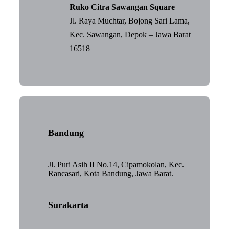
Ruko Citra Sawangan Square
Jl. Raya Muchtar, Bojong Sari Lama,
Kec. Sawangan, Depok – Jawa Barat
16518
Bandung
Jl. Puri Asih II No.14, Cipamokolan, Kec.
Rancasari, Kota Bandung, Jawa Barat.
Surakarta