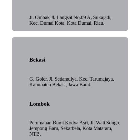
Jl. Ombak Jl. Langsat No.09 A, Sukajadi,
Kec. Dumai Kota, Kota Dumai, Riau.
Bekasi
G. Goler, Jl. Setiamulya, Kec. Tarumajaya,
Kabupaten Bekasi, Jawa Barat.
Lombok
Perumahan Bumi Kodya Asri, Jl. Wali Songo,
Jempong Baru, Sekarbela, Kota Mataram,
NTB.