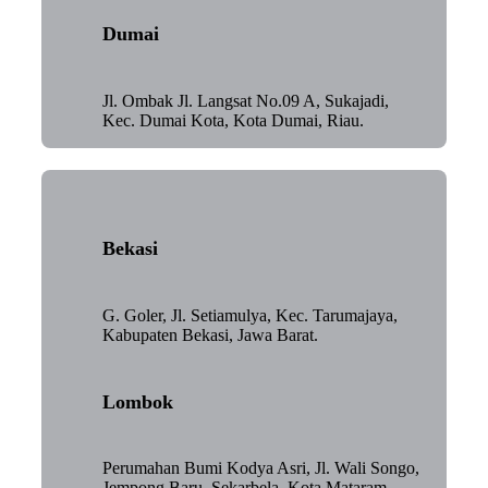
Dumai
Jl. Ombak Jl. Langsat No.09 A, Sukajadi,
Kec. Dumai Kota, Kota Dumai, Riau.
Bekasi
G. Goler, Jl. Setiamulya, Kec. Tarumajaya,
Kabupaten Bekasi, Jawa Barat.
Lombok
Perumahan Bumi Kodya Asri, Jl. Wali Songo,
Jempong Baru, Sekarbela, Kota Mataram,