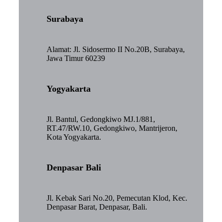
Surabaya
Alamat: Jl. Sidosermo II No.20B, Surabaya,
Jawa Timur 60239
Yogyakarta
Jl. Bantul, Gedongkiwo MJ.1/881,
RT.47/RW.10, Gedongkiwo, Mantrijeron,
Kota Yogyakarta.
Denpasar Bali
Jl. Kebak Sari No.20, Pemecutan Klod, Kec.
Denpasar Barat, Denpasar, Bali.