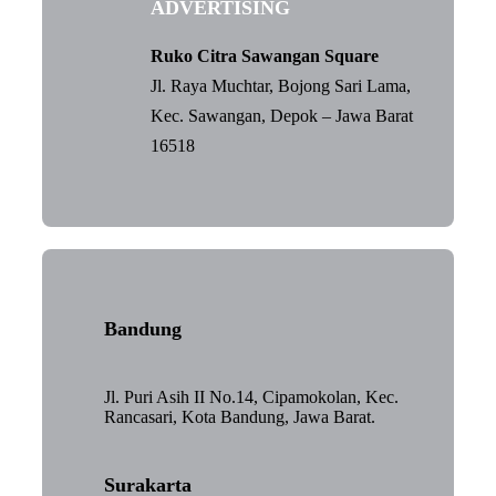
ADVERTISING
Ruko Citra Sawangan Square
Jl. Raya Muchtar, Bojong Sari Lama,
Kec. Sawangan, Depok – Jawa Barat
16518
Bandung
Jl. Puri Asih II No.14, Cipamokolan, Kec.
Rancasari, Kota Bandung, Jawa Barat.
Surakarta