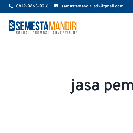
Skip
0812-9863-9916
semestamandiri.adv@gmail.com
to
content
jasa pe