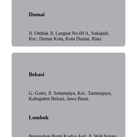
Dumai
Jl. Ombak Jl. Langsat No.09 A, Sukajadi,
Kec. Dumai Kota, Kota Dumai, Riau.
Bekasi
G. Goler, Jl. Setiamulya, Kec. Tarumajaya,
Kabupaten Bekasi, Jawa Barat.
Lombok
Perumahan Bumi Kodya Asri, Jl. Wali Songo,