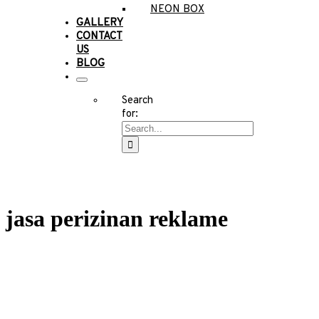
NEON BOX
GALLERY
CONTACT
US
BLOG
Search
for:
jasa perizinan reklame