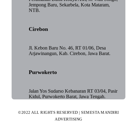
Jempong Baru, Sekarbela, Kota Mataram,
NTB.
Cirebon
Jl. Kebon Baru No. 46, RT 01/06, Desa
Arjawinangun, Kab. Cirebon, Jawa Barat.
Purwokerto
Jalan Yos Sudarso Kebanaran RT 03/04, Pasir
Kidul, Purwokerto Barat, Jawa Tengah.
©2022 ALL RIGHTS RESERVED | SEMESTA MANDIRI
ADVERTISING