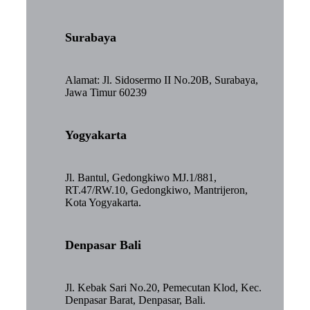
Surabaya
Alamat: Jl. Sidosermo II No.20B, Surabaya,
Jawa Timur 60239
Yogyakarta
Jl. Bantul, Gedongkiwo MJ.1/881,
RT.47/RW.10, Gedongkiwo, Mantrijeron,
Kota Yogyakarta.
Denpasar Bali
Jl. Kebak Sari No.20, Pemecutan Klod, Kec.
Denpasar Barat, Denpasar, Bali.