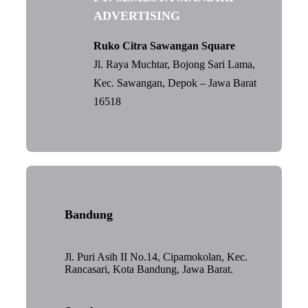
ADVERTISING
Ruko Citra Sawangan Square
Jl. Raya Muchtar, Bojong Sari Lama,
Kec. Sawangan, Depok – Jawa Barat
16518
Bandung
Jl. Puri Asih II No.14, Cipamokolan, Kec.
Rancasari, Kota Bandung, Jawa Barat.