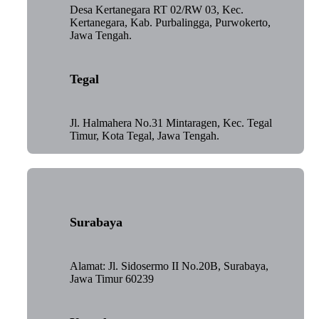
Desa Kertanegara RT 02/RW 03, Kec.
Kertanegara, Kab. Purbalingga, Purwokerto,
Jawa Tengah.
Tegal
Jl. Halmahera No.31 Mintaragen, Kec. Tegal
Timur, Kota Tegal, Jawa Tengah.
Surabaya
Alamat: Jl. Sidosermo II No.20B, Surabaya,
Jawa Timur 60239