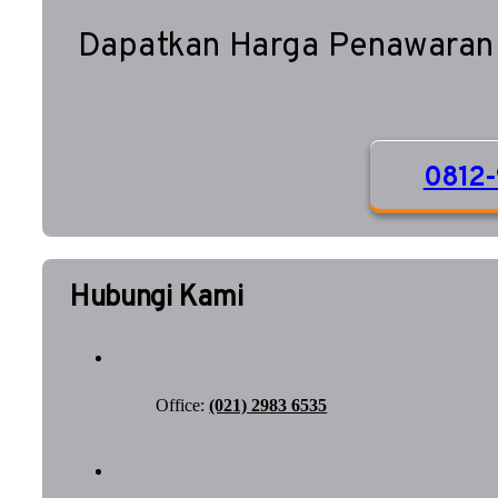
Dapatkan Harga Penawaran
0812-
Hubungi Kami
Office:
(021) 2983 6535