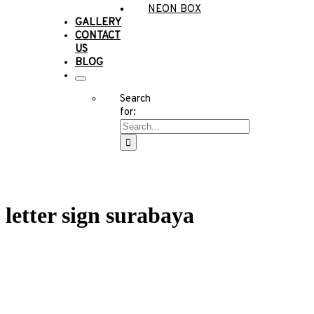
NEON BOX
GALLERY
CONTACT
US
BLOG
Search
for:
letter sign surabaya