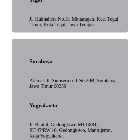
Jl. Halmahera No.31 Mintaragen, Kec. Tegal
Timur, Kota Tegal, Jawa Tengah.
Surabaya
Alamat: Jl. Sidosermo II No.20B, Surabaya,
Jawa Timur 60239
Yogyakarta
Jl. Bantul, Gedongkiwo MJ.1/881,
RT.47/RW.10, Gedongkiwo, Mantrijeron,
Kota Yogyakarta.