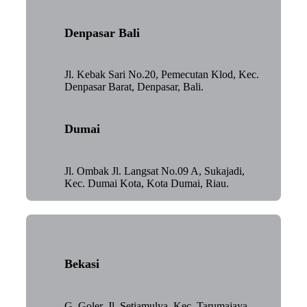
Denpasar Bali
Jl. Kebak Sari No.20, Pemecutan Klod, Kec.
Denpasar Barat, Denpasar, Bali.
Dumai
Jl. Ombak Jl. Langsat No.09 A, Sukajadi,
Kec. Dumai Kota, Kota Dumai, Riau.
Bekasi
G. Goler, Jl. Setiamulya, Kec. Tarumajaya,