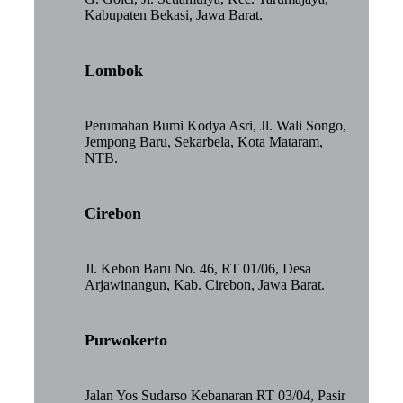
Kabupaten Bekasi, Jawa Barat.
Lombok
Perumahan Bumi Kodya Asri, Jl. Wali Songo,
Jempong Baru, Sekarbela, Kota Mataram,
NTB.
Cirebon
Jl. Kebon Baru No. 46, RT 01/06, Desa
Arjawinangun, Kab. Cirebon, Jawa Barat.
Purwokerto
Jalan Yos Sudarso Kebanaran RT 03/04, Pasir