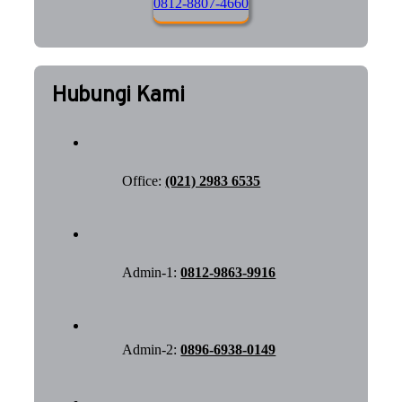
0812-8807-4660
Hubungi Kami
Office:
(021) 2983 6535
Admin-1:
0812-9863-9916
Admin-2:
0896-6938-0149