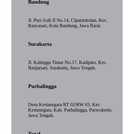
Bandung
Jl. Puri Asih II No.14, Cipamokolan, Kec.
Rancasari, Kota Bandung, Jawa Barat.
Surakarta
Jl. Kalingga Timur No.17, Kadipiro, Kec.
Banjarsari, Surakarta, Jawa Tengah.
Purbalingga
Desa Kertanegara RT 02/RW 03, Kec.
Kertanegara, Kab. Purbalingga, Purwokerto,
Jawa Tengah.
Tegal