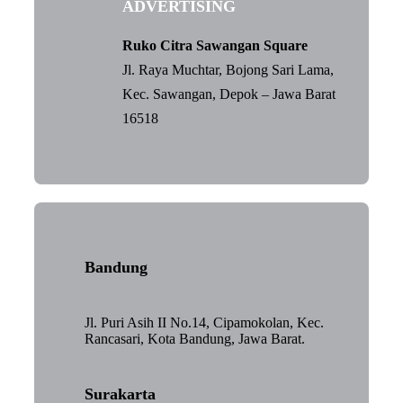
ADVERTISING
Ruko Citra Sawangan Square
Jl. Raya Muchtar, Bojong Sari Lama,
Kec. Sawangan, Depok – Jawa Barat
16518
Bandung
Jl. Puri Asih II No.14, Cipamokolan, Kec.
Rancasari, Kota Bandung, Jawa Barat.
Surakarta