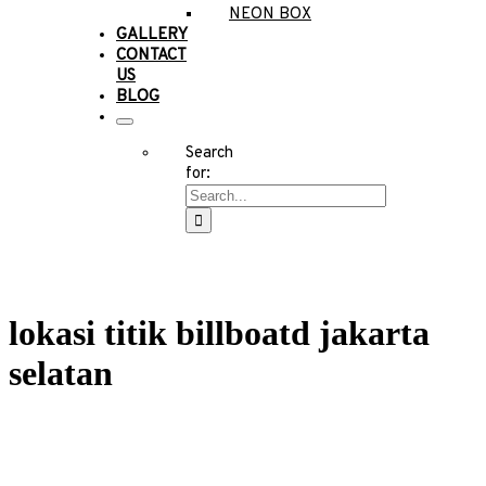
NEON BOX
GALLERY
CONTACT
US
BLOG
Search
for:
lokasi titik billboatd jakarta
selatan