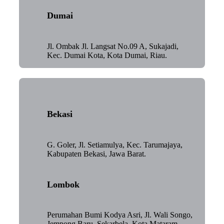
Dumai
Jl. Ombak Jl. Langsat No.09 A, Sukajadi,
Kec. Dumai Kota, Kota Dumai, Riau.
Bekasi
G. Goler, Jl. Setiamulya, Kec. Tarumajaya,
Kabupaten Bekasi, Jawa Barat.
Lombok
Perumahan Bumi Kodya Asri, Jl. Wali Songo,
Jempong Baru, Sekarbela, Kota Mataram,