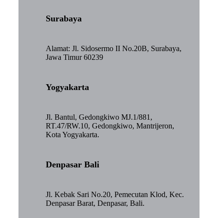
Surabaya
Alamat: Jl. Sidosermo II No.20B, Surabaya,
Jawa Timur 60239
Yogyakarta
Jl. Bantul, Gedongkiwo MJ.1/881,
RT.47/RW.10, Gedongkiwo, Mantrijeron,
Kota Yogyakarta.
Denpasar Bali
Jl. Kebak Sari No.20, Pemecutan Klod, Kec.
Denpasar Barat, Denpasar, Bali.