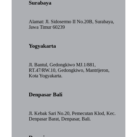
Surabaya
Alamat: Jl. Sidosermo II No.20B, Surabaya,
Jawa Timur 60239
Yogyakarta
Jl. Bantul, Gedongkiwo MJ.1/881,
RT.47/RW.10, Gedongkiwo, Mantrijeron,
Kota Yogyakarta.
Denpasar Bali
Jl. Kebak Sari No.20, Pemecutan Klod, Kec.
Denpasar Barat, Denpasar, Bali.