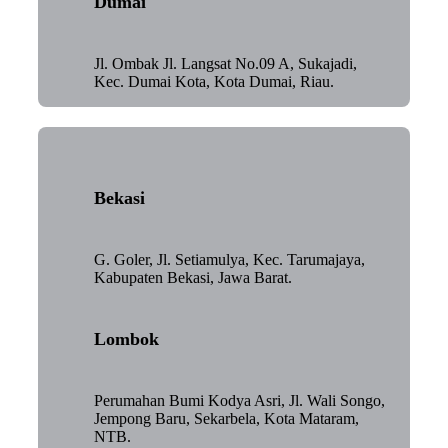
Dumai
Jl. Ombak Jl. Langsat No.09 A, Sukajadi,
Kec. Dumai Kota, Kota Dumai, Riau.
Bekasi
G. Goler, Jl. Setiamulya, Kec. Tarumajaya,
Kabupaten Bekasi, Jawa Barat.
Lombok
Perumahan Bumi Kodya Asri, Jl. Wali Songo,
Jempong Baru, Sekarbela, Kota Mataram,
NTB.