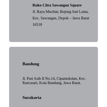
Ruko Citra Sawangan Square
Jl. Raya Muchtar, Bojong Sari Lama,
Kec. Sawangan, Depok – Jawa Barat
16518
Bandung
Jl. Puri Asih II No.14, Cipamokolan, Kec.
Rancasari, Kota Bandung, Jawa Barat.
Surakarta