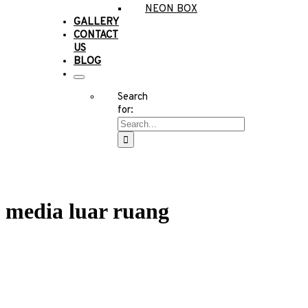
NEON BOX
GALLERY
CONTACT
US
BLOG
Search
for:
media luar ruang