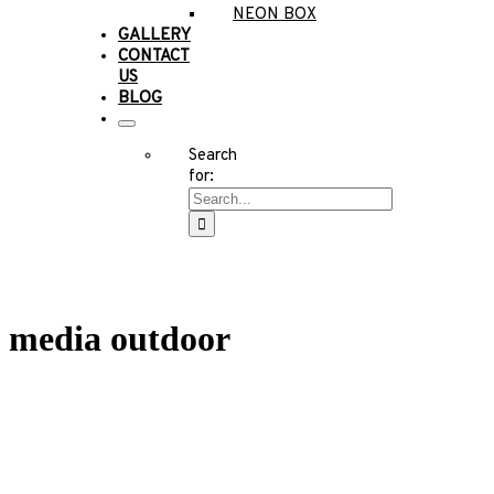
NEON BOX
GALLERY
CONTACT
US
BLOG
Search
for:
media outdoor