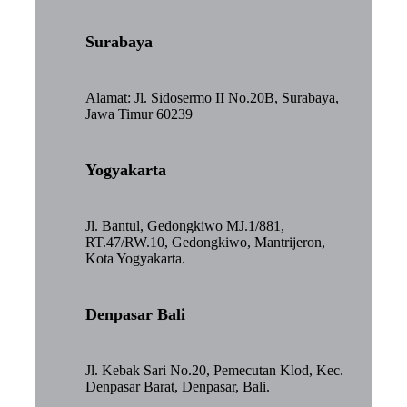
Surabaya
Alamat: Jl. Sidosermo II No.20B, Surabaya,
Jawa Timur 60239
Yogyakarta
Jl. Bantul, Gedongkiwo MJ.1/881,
RT.47/RW.10, Gedongkiwo, Mantrijeron,
Kota Yogyakarta.
Denpasar Bali
Jl. Kebak Sari No.20, Pemecutan Klod, Kec.
Denpasar Barat, Denpasar, Bali.