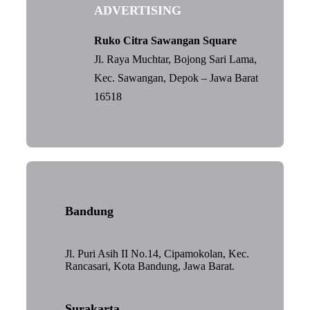
ADVERTISING
Ruko Citra Sawangan Square
Jl. Raya Muchtar, Bojong Sari Lama,
Kec. Sawangan, Depok – Jawa Barat
16518
Bandung
Jl. Puri Asih II No.14, Cipamokolan, Kec.
Rancasari, Kota Bandung, Jawa Barat.
Surakarta