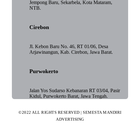
Jempong Baru, Sekarbela, Kota Mataram,
NTB.
Cirebon
Jl. Kebon Baru No. 46, RT 01/06, Desa
Arjawinangun, Kab. Cirebon, Jawa Barat.
Purwokerto
Jalan Yos Sudarso Kebanaran RT 03/04, Pasir
Kidul, Purwokerto Barat, Jawa Tengah.
©2022 ALL RIGHTS RESERVED | SEMESTA MANDIRI
ADVERTISING