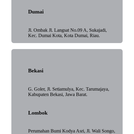
Dumai
Jl. Ombak Jl. Langsat No.09 A, Sukajadi,
Kec. Dumai Kota, Kota Dumai, Riau.
Bekasi
G. Goler, Jl. Setiamulya, Kec. Tarumajaya,
Kabupaten Bekasi, Jawa Barat.
Lombok
Perumahan Bumi Kodya Asri, Jl. Wali Songo,