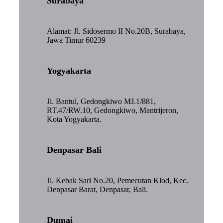
Surabaya
Alamat: Jl. Sidosermo II No.20B, Surabaya,
Jawa Timur 60239
Yogyakarta
Jl. Bantul, Gedongkiwo MJ.1/881,
RT.47/RW.10, Gedongkiwo, Mantrijeron,
Kota Yogyakarta.
Denpasar Bali
Jl. Kebak Sari No.20, Pemecutan Klod, Kec.
Denpasar Barat, Denpasar, Bali.
Dumai