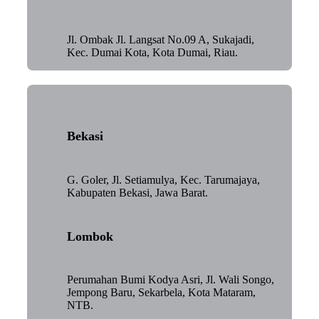
Jl. Ombak Jl. Langsat No.09 A, Sukajadi,
Kec. Dumai Kota, Kota Dumai, Riau.
Bekasi
G. Goler, Jl. Setiamulya, Kec. Tarumajaya,
Kabupaten Bekasi, Jawa Barat.
Lombok
Perumahan Bumi Kodya Asri, Jl. Wali Songo,
Jempong Baru, Sekarbela, Kota Mataram,
NTB.