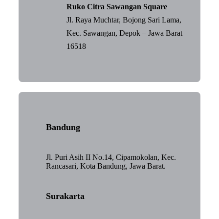
Ruko Citra Sawangan Square
Jl. Raya Muchtar, Bojong Sari Lama,
Kec. Sawangan, Depok – Jawa Barat
16518
Bandung
Jl. Puri Asih II No.14, Cipamokolan, Kec.
Rancasari, Kota Bandung, Jawa Barat.
Surakarta