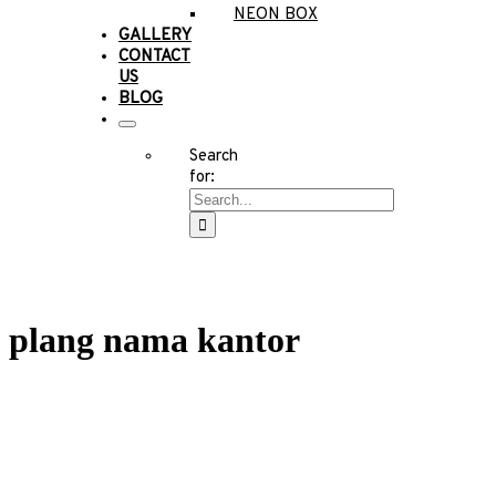
NEON BOX
GALLERY
CONTACT
US
BLOG
Search
for:
plang nama kantor