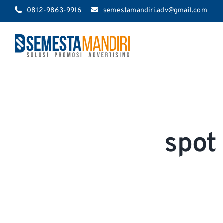
Skip
0812-9863-9916
semestamandiri.adv@gmail.com
to
content
spot