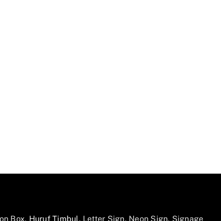
on Box,
Huruf Timbul
, Letter Sign, Neon Sign, Signage