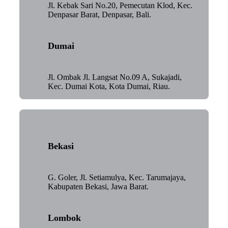
Jl. Kebak Sari No.20, Pemecutan Klod, Kec.
Denpasar Barat, Denpasar, Bali.
Dumai
Jl. Ombak Jl. Langsat No.09 A, Sukajadi,
Kec. Dumai Kota, Kota Dumai, Riau.
Bekasi
G. Goler, Jl. Setiamulya, Kec. Tarumajaya,
Kabupaten Bekasi, Jawa Barat.
Lombok