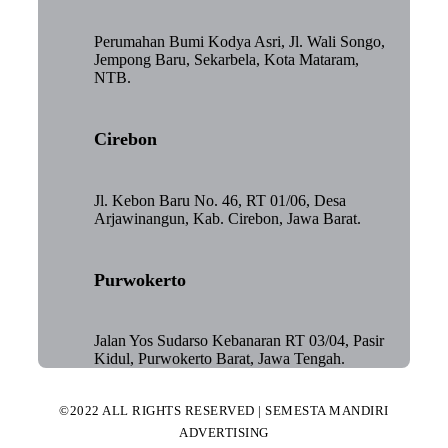
Perumahan Bumi Kodya Asri, Jl. Wali Songo,
Jempong Baru, Sekarbela, Kota Mataram,
NTB.
Cirebon
Jl. Kebon Baru No. 46, RT 01/06, Desa
Arjawinangun, Kab. Cirebon, Jawa Barat.
Purwokerto
Jalan Yos Sudarso Kebanaran RT 03/04, Pasir
Kidul, Purwokerto Barat, Jawa Tengah.
©2022 ALL RIGHTS RESERVED | SEMESTA MANDIRI
ADVERTISING