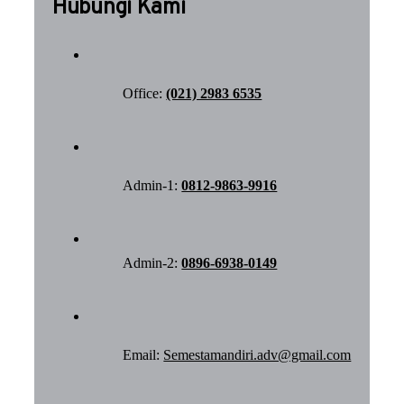
Hubungi Kami
Office:
(021) 2983 6535
Admin-1:
0812-9863-9916
Admin-2:
0896-6938-0149
Email:
Semestamandiri.adv@gmail.com