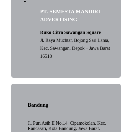
PT. SEMESTA MANDIRI
ADVERTISING
Ruko Citra Sawangan Square
Jl. Raya Muchtar, Bojong Sari Lama,
Kec. Sawangan, Depok – Jawa Barat
16518
Bandung
Jl. Puri Asih II No.14, Cipamokolan, Kec.
Rancasari, Kota Bandung, Jawa Barat.