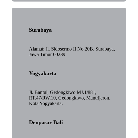
Surabaya
Alamat: Jl. Sidosermo II No.20B, Surabaya,
Jawa Timur 60239
Yogyakarta
Jl. Bantul, Gedongkiwo MJ.1/881,
RT.47/RW.10, Gedongkiwo, Mantrijeron,
Kota Yogyakarta.
Denpasar Bali