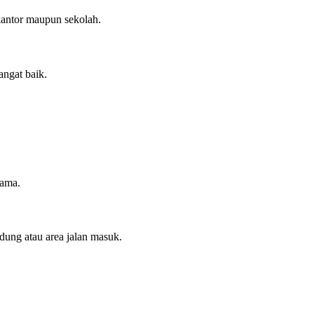
kantor maupun sekolah.
ngat baik.
lama.
ung atau area jalan masuk.
.