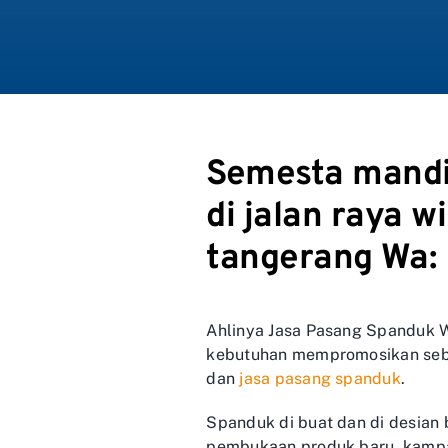
Semesta mandir
di jalan raya w
tangerang Wa:
Ahlinya Jasa Pasang Spanduk W
kebutuhan mempromosikan seb
dan
jasa pasang spanduk
.
Spanduk di buat dan di desian 
pembukaan produk baru, kampa