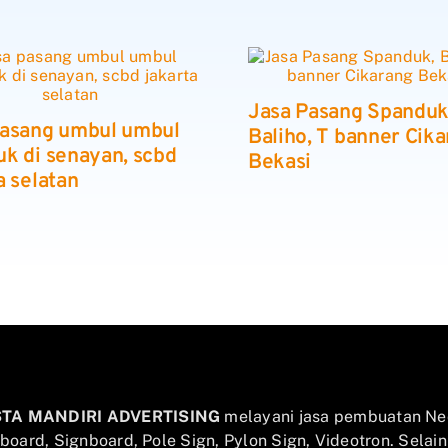
Jasa Pasang Spanduk
pasang umbul umbul
Baliho, T banner Cik
k di senayan, scbd
Bekasi
a selatan
STA MANDIRI ADVERTISING
melayani jasa pembuatan Ne
llboard, Signboard, Pole Sign, Pylon Sign, Videotron. Selai