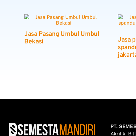
Jasa Pasang Umbul Umbul
Jasa 
Bekasi
spandu
jakart
PT. SEME
Akrilik, Bi