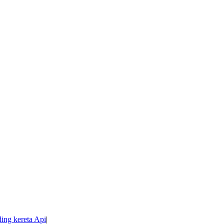
ing kereta Api
|