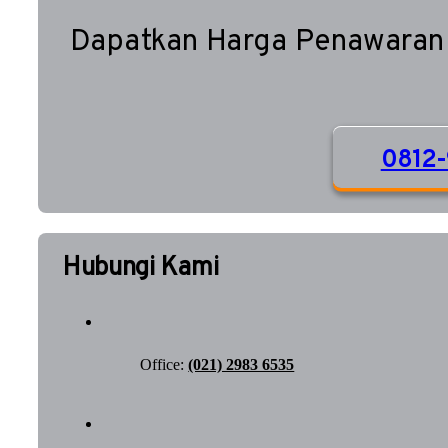
Dapatkan Harga Penawaran
0812-
Hubungi Kami
Office:
(021) 2983 6535