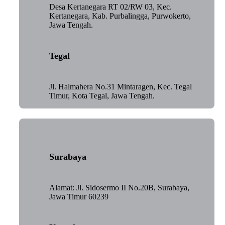
Desa Kertanegara RT 02/RW 03, Kec.
Kertanegara, Kab. Purbalingga, Purwokerto,
Jawa Tengah.
Tegal
Jl. Halmahera No.31 Mintaragen, Kec. Tegal
Timur, Kota Tegal, Jawa Tengah.
Surabaya
Alamat: Jl. Sidosermo II No.20B, Surabaya,
Jawa Timur 60239