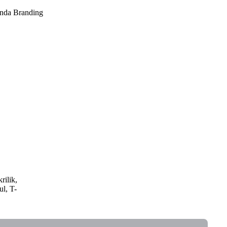
anda Branding
rilik,
ul, T-