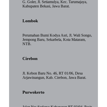
G. Goler, Jl. Setiamulya, Kec. Tarumajaya,
Kabupaten Bekasi, Jawa Barat.
Lombok
Perumahan Bumi Kodya Asri, Jl. Wali Songo,
Jempong Baru, Sekarbela, Kota Mataram,
NTB.
Cirebon
Jl. Kebon Baru No. 46, RT 01/06, Desa
Arjawinangun, Kab. Cirebon, Jawa Barat.
Purwokerto
Jalan Yos Sudarso Kebanaran RT 03/04, Pasir