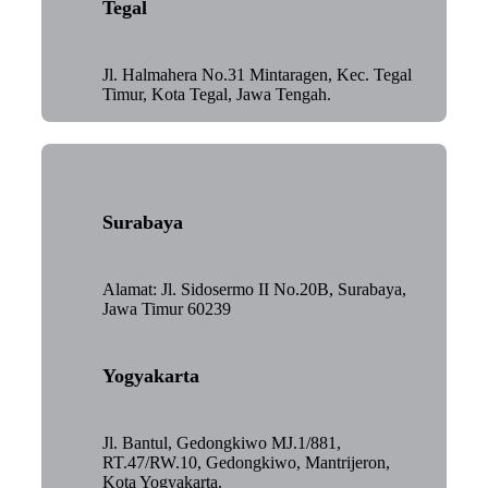
Tegal
Jl. Halmahera No.31 Mintaragen, Kec. Tegal
Timur, Kota Tegal, Jawa Tengah.
Surabaya
Alamat: Jl. Sidosermo II No.20B, Surabaya,
Jawa Timur 60239
Yogyakarta
Jl. Bantul, Gedongkiwo MJ.1/881,
RT.47/RW.10, Gedongkiwo, Mantrijeron,
Kota Yogyakarta.