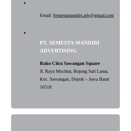
Email:
Semestamandiri.adv@gmail.com
PT. SEMESTA MANDIRI
ADVERTISING
Ruko Citra Sawangan Square
Jl. Raya Muchtar, Bojong Sari Lama,
Kec. Sawangan, Depok – Jawa Barat
16518