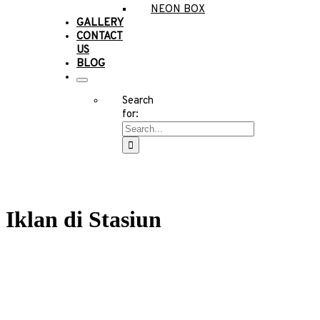
NEON BOX
GALLERY
CONTACT
US
BLOG
Search
for:
Iklan di Stasiun