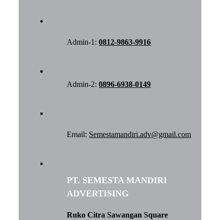
Admin-1:
0812-9863-9916
Admin-2:
0896-6938-0149
Email:
Semestamandiri.adv@gmail.com
PT. SEMESTA MANDIRI
ADVERTISING
Ruko Citra Sawangan Square