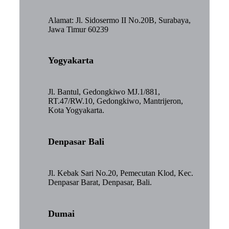
Alamat: Jl. Sidosermo II No.20B, Surabaya,
Jawa Timur 60239
Yogyakarta
Jl. Bantul, Gedongkiwo MJ.1/881,
RT.47/RW.10, Gedongkiwo, Mantrijeron,
Kota Yogyakarta.
Denpasar Bali
Jl. Kebak Sari No.20, Pemecutan Klod, Kec.
Denpasar Barat, Denpasar, Bali.
Dumai