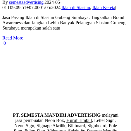
By
semestaadvertising
|
2024-05-
01T09:09:51+07:00
01/05/2024
|
Iklan di Stasiun
,
Iklan Kereta
|
Jasa Pasang Iklan di Stasiun Gubeng Surabaya: Tingkatkan Brand
Awareness dan Jangkau Lebih Banyak Pelanggan Stasiun Gubeng
Surabaya merupakan salah satu
Read More
0
PT. SEMESTA MANDIRI ADVERTISING
melayani
jasa pembuatan Neon Box,
Huruf Timbul
, Letter Sign,
Neon Sign, Signage Akrilik, Billboard, Signboard, Pole
Sign, Pylon Sign, Videotron. Selain itu Semesta Mandiri