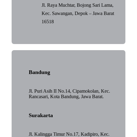
Jl. Raya Muchtar, Bojong Sari Lama,
Kec. Sawangan, Depok – Jawa Barat
16518
Bandung
Jl. Puri Asih II No.14, Cipamokolan, Kec.
Rancasari, Kota Bandung, Jawa Barat.
Surakarta
Jl. Kalingga Timur No.17, Kadipiro, Kec.