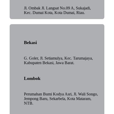
Jl. Ombak Jl. Langsat No.09 A, Sukajadi,
Kec. Dumai Kota, Kota Dumai, Riau.
Bekasi
G. Goler, Jl. Setiamulya, Kec. Tarumajaya,
Kabupaten Bekasi, Jawa Barat.
Lombok
Perumahan Bumi Kodya Asri, Jl. Wali Songo,
Jempong Baru, Sekarbela, Kota Mataram,
NTB.