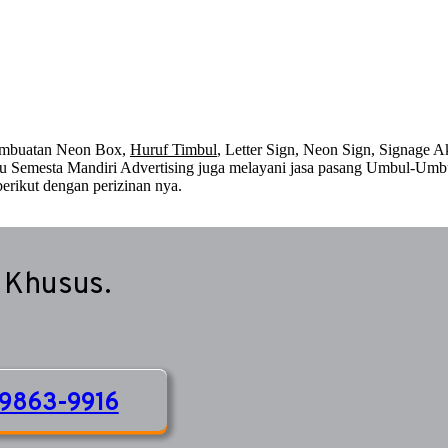
embuatan Neon Box,
Huruf Timbul
, Letter Sign, Neon Sign, Signage Ak
 itu Semesta Mandiri Advertising juga melayani jasa pasang Umbul-Umb
erikut dengan perizinan nya.
 Khusus.
9863-9916