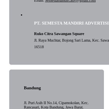
Email:
Semestamandiri.adv@gmail.com
PT. SEMESTA MANDIRI ADVERTIS
Ruko Citra Sawangan Square
Jl. Raya Muchtar, Bojong Sari Lama, Kec. Saw
16518
Bandung
Jl. Puri Asih II No.14, Cipamokolan, Kec.
Rancasari, Kota Bandung, Jawa Barat.