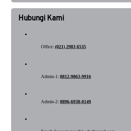
Hubungi Kami
Office:
(021) 2983 6535
Admin-1:
0812-9863-9916
Admin-2:
0896-6938-0149