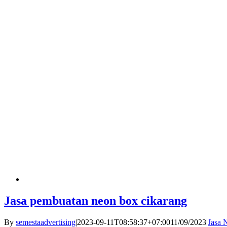
Jasa pembuatan neon box cikarang
By
semestaadvertising
|
2023-09-11T08:58:37+07:00
11/09/2023
|
Jasa 