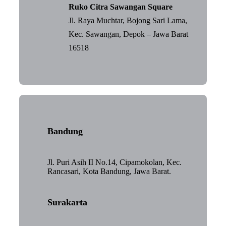
Ruko Citra Sawangan Square
Jl. Raya Muchtar, Bojong Sari Lama,
Kec. Sawangan, Depok – Jawa Barat
16518
Bandung
Jl. Puri Asih II No.14, Cipamokolan, Kec.
Rancasari, Kota Bandung, Jawa Barat.
Surakarta