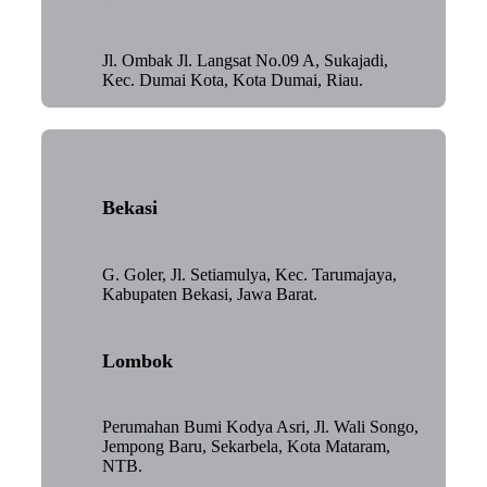
Jl. Ombak Jl. Langsat No.09 A, Sukajadi,
Kec. Dumai Kota, Kota Dumai, Riau.
Bekasi
G. Goler, Jl. Setiamulya, Kec. Tarumajaya,
Kabupaten Bekasi, Jawa Barat.
Lombok
Perumahan Bumi Kodya Asri, Jl. Wali Songo,
Jempong Baru, Sekarbela, Kota Mataram,
NTB.