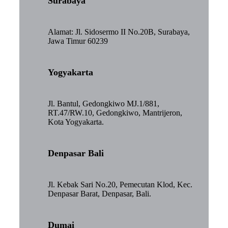
Surabaya
Alamat: Jl. Sidosermo II No.20B, Surabaya,
Jawa Timur 60239
Yogyakarta
Jl. Bantul, Gedongkiwo MJ.1/881,
RT.47/RW.10, Gedongkiwo, Mantrijeron,
Kota Yogyakarta.
Denpasar Bali
Jl. Kebak Sari No.20, Pemecutan Klod, Kec.
Denpasar Barat, Denpasar, Bali.
Dumai