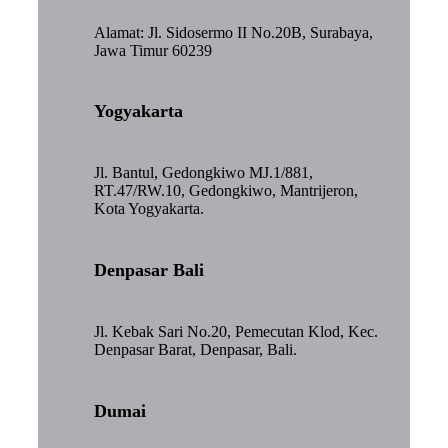
Alamat: Jl. Sidosermo II No.20B, Surabaya,
Jawa Timur 60239
Yogyakarta
Jl. Bantul, Gedongkiwo MJ.1/881,
RT.47/RW.10, Gedongkiwo, Mantrijeron,
Kota Yogyakarta.
Denpasar Bali
Jl. Kebak Sari No.20, Pemecutan Klod, Kec.
Denpasar Barat, Denpasar, Bali.
Dumai