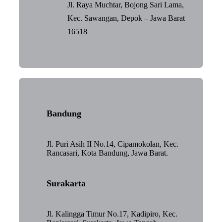
Jl. Raya Muchtar, Bojong Sari Lama,
Kec. Sawangan, Depok – Jawa Barat
16518
Bandung
Jl. Puri Asih II No.14, Cipamokolan, Kec.
Rancasari, Kota Bandung, Jawa Barat.
Surakarta
Jl. Kalingga Timur No.17, Kadipiro, Kec.