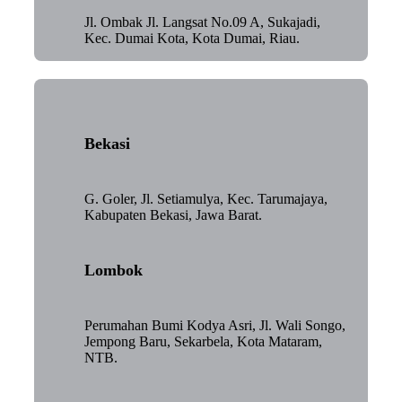
Jl. Ombak Jl. Langsat No.09 A, Sukajadi,
Kec. Dumai Kota, Kota Dumai, Riau.
Bekasi
G. Goler, Jl. Setiamulya, Kec. Tarumajaya,
Kabupaten Bekasi, Jawa Barat.
Lombok
Perumahan Bumi Kodya Asri, Jl. Wali Songo,
Jempong Baru, Sekarbela, Kota Mataram,
NTB.