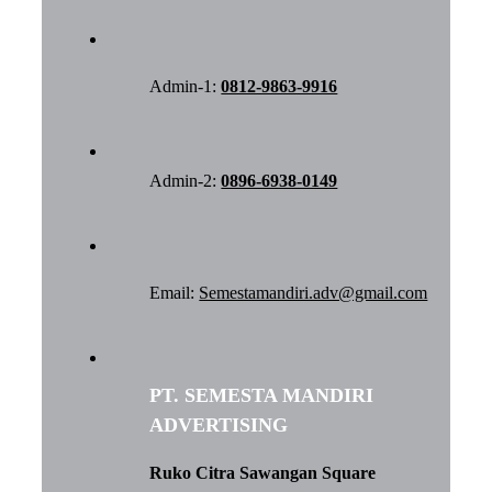
Admin-1:
0812-9863-9916
Admin-2:
0896-6938-0149
Email:
Semestamandiri.adv@gmail.com
PT. SEMESTA MANDIRI
ADVERTISING
Ruko Citra Sawangan Square