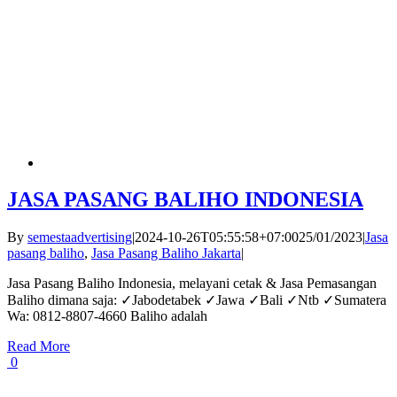
JASA PASANG BALIHO INDONESIA
By
semestaadvertising
|
2024-10-26T05:55:58+07:00
25/01/2023
|
Jasa
pasang baliho
,
Jasa Pasang Baliho Jakarta
|
Jasa Pasang Baliho Indonesia, melayani cetak & Jasa Pemasangan
Baliho dimana saja: ✓Jabodetabek ✓Jawa ✓Bali ✓Ntb ✓Sumatera
Wa: 0812-8807-4660 Baliho adalah
Read More
0