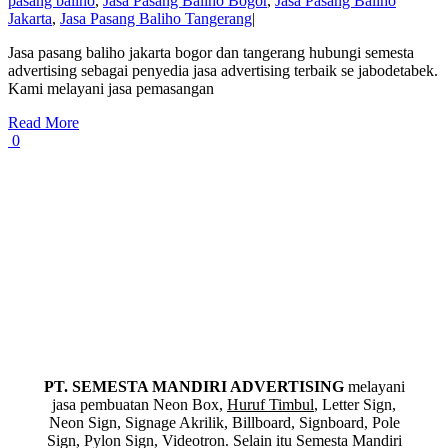
pasang baliho
,
Jasa Pasang Baliho Bogor
,
Jasa Pasang Baliho
Jakarta
,
Jasa Pasang Baliho Tangerang
|
Jasa pasang baliho jakarta bogor dan tangerang hubungi semesta
advertising sebagai penyedia jasa advertising terbaik se jabodetabek.
Kami melayani jasa pemasangan
Read More
0
PT. SEMESTA MANDIRI ADVERTISING
melayani
jasa pembuatan Neon Box,
Huruf Timbul
, Letter Sign,
Neon Sign, Signage Akrilik, Billboard, Signboard, Pole
Sign, Pylon Sign, Videotron. Selain itu Semesta Mandiri