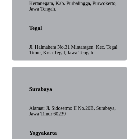
Kertanegara, Kab. Purbalingga, Purwokerto,
Jawa Tengah.
Tegal
Jl. Halmahera No.31 Mintaragen, Kec. Tegal
Timur, Kota Tegal, Jawa Tengah.
Surabaya
Alamat: Jl. Sidosermo II No.20B, Surabaya,
Jawa Timur 60239
Yogyakarta