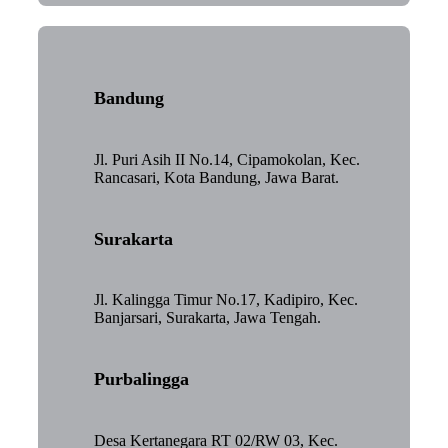
Bandung
Jl. Puri Asih II No.14, Cipamokolan, Kec.
Rancasari, Kota Bandung, Jawa Barat.
Surakarta
Jl. Kalingga Timur No.17, Kadipiro, Kec.
Banjarsari, Surakarta, Jawa Tengah.
Purbalingga
Desa Kertanegara RT 02/RW 03, Kec.