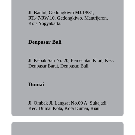
Jl. Bantul, Gedongkiwo MJ.1/881,
RT.47/RW.10, Gedongkiwo, Mantrijeron,
Kota Yogyakarta.
Denpasar Bali
Jl. Kebak Sari No.20, Pemecutan Klod, Kec.
Denpasar Barat, Denpasar, Bali.
Dumai
Jl. Ombak Jl. Langsat No.09 A, Sukajadi,
Kec. Dumai Kota, Kota Dumai, Riau.