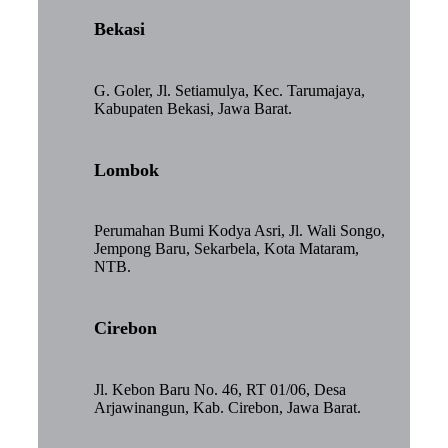
Bekasi
G. Goler, Jl. Setiamulya, Kec. Tarumajaya,
Kabupaten Bekasi, Jawa Barat.
Lombok
Perumahan Bumi Kodya Asri, Jl. Wali Songo,
Jempong Baru, Sekarbela, Kota Mataram,
NTB.
Cirebon
Jl. Kebon Baru No. 46, RT 01/06, Desa
Arjawinangun, Kab. Cirebon, Jawa Barat.