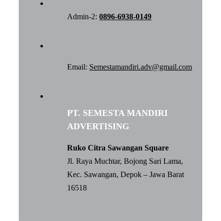
Admin-2:
0896-6938-0149
Email:
Semestamandiri.adv@gmail.com
PT. SEMESTA MANDIRI
ADVERTISING
Ruko Citra Sawangan Square
Jl. Raya Muchtar, Bojong Sari Lama,
Kec. Sawangan, Depok – Jawa Barat
16518