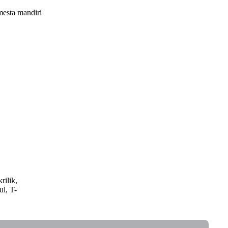
mesta mandiri
rilik,
ul, T-