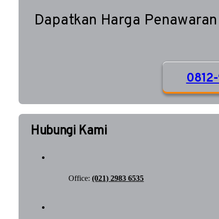
Dapatkan Harga Penawaran
0812-
Hubungi Kami
Office:
(021) 2983 6535