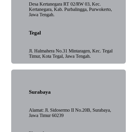
Desa Kertanegara RT 02/RW 03, Kec.
Kertanegara, Kab. Purbalingga, Purwokerto,
Jawa Tengah.
Tegal
Jl. Halmahera No.31 Mintaragen, Kec. Tegal
Timur, Kota Tegal, Jawa Tengah.
Surabaya
Alamat: Jl. Sidosermo II No.20B, Surabaya,
Jawa Timur 60239