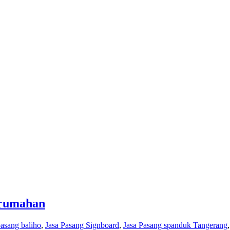
erumahan
pasang baliho
,
Jasa Pasang Signboard
,
Jasa Pasang spanduk Tangerang