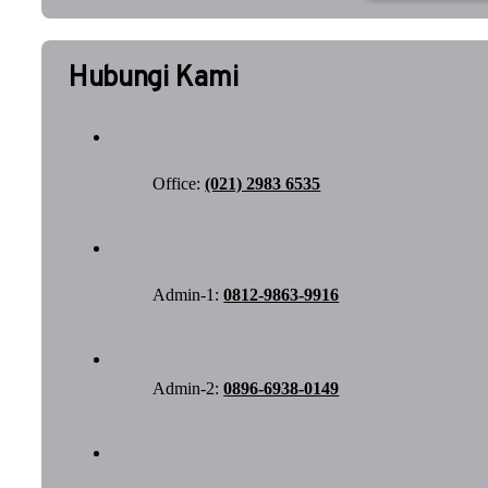
Hubungi Kami
Office:
(021) 2983 6535
Admin-1:
0812-9863-9916
Admin-2:
0896-6938-0149