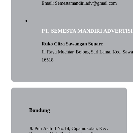
Email:
Semestamandiri.adv@gmail.com
PT. SEMESTA MANDIRI ADVERTIS
Ruko Citra Sawangan Square
Jl. Raya Muchtar, Bojong Sari Lama, Kec. Saw
16518
Bandung
Jl. Puri Asih II No.14, Cipamokolan, Kec.