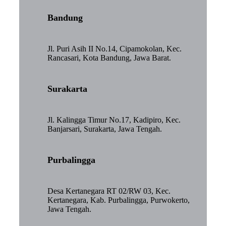
Bandung
Jl. Puri Asih II No.14, Cipamokolan, Kec.
Rancasari, Kota Bandung, Jawa Barat.
Surakarta
Jl. Kalingga Timur No.17, Kadipiro, Kec.
Banjarsari, Surakarta, Jawa Tengah.
Purbalingga
Desa Kertanegara RT 02/RW 03, Kec.
Kertanegara, Kab. Purbalingga, Purwokerto,
Jawa Tengah.