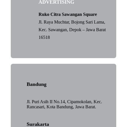
ADVERTISING
Ruko Citra Sawangan Square
Jl. Raya Muchtar, Bojong Sari Lama,
Kec. Sawangan, Depok – Jawa Barat
16518
Bandung
Jl. Puri Asih II No.14, Cipamokolan, Kec.
Rancasari, Kota Bandung, Jawa Barat.
Surakarta