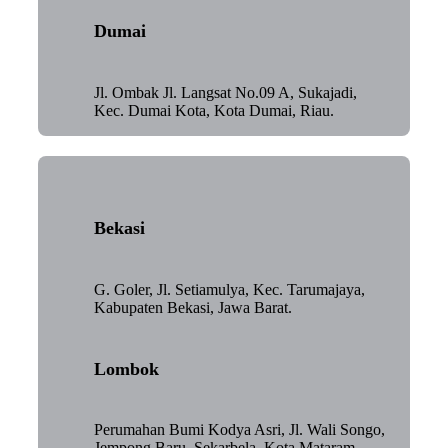
Dumai
Jl. Ombak Jl. Langsat No.09 A, Sukajadi,
Kec. Dumai Kota, Kota Dumai, Riau.
Bekasi
G. Goler, Jl. Setiamulya, Kec. Tarumajaya,
Kabupaten Bekasi, Jawa Barat.
Lombok
Perumahan Bumi Kodya Asri, Jl. Wali Songo,
Jempong Baru, Sekarbela, Kota Mataram,