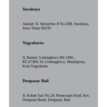
Surabaya
Alamat: Jl. Sidosermo II No.20B, Surabaya,
Jawa Timur 60239
Yogyakarta
Jl. Bantul, Gedongkiwo MJ.1/881,
RT.47/RW.10, Gedongkiwo, Mantrijeron,
Kota Yogyakarta.
Denpasar Bali
Jl. Kebak Sari No.20, Pemecutan Klod, Kec.
Denpasar Barat, Denpasar, Bali.