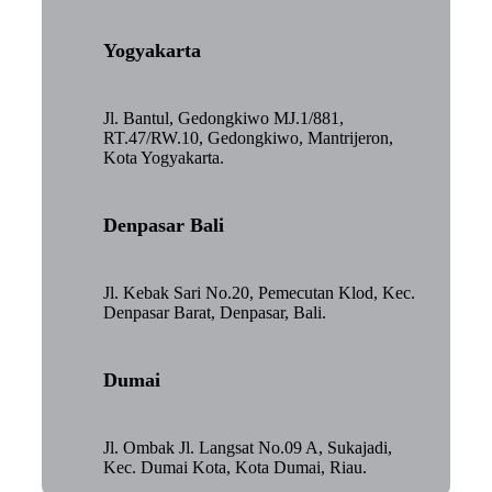
Yogyakarta
Jl. Bantul, Gedongkiwo MJ.1/881,
RT.47/RW.10, Gedongkiwo, Mantrijeron,
Kota Yogyakarta.
Denpasar Bali
Jl. Kebak Sari No.20, Pemecutan Klod, Kec.
Denpasar Barat, Denpasar, Bali.
Dumai
Jl. Ombak Jl. Langsat No.09 A, Sukajadi,
Kec. Dumai Kota, Kota Dumai, Riau.