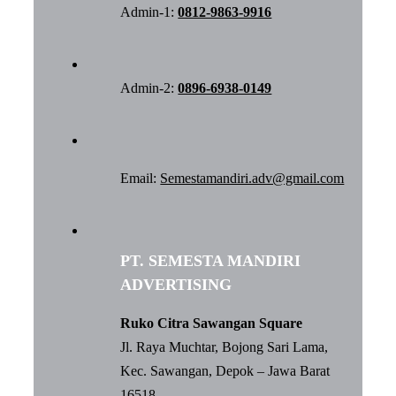
Admin-1:
0812-9863-9916
Admin-2:
0896-6938-0149
Email:
Semestamandiri.adv@gmail.com
PT. SEMESTA MANDIRI
ADVERTISING
Ruko Citra Sawangan Square
Jl. Raya Muchtar, Bojong Sari Lama,
Kec. Sawangan, Depok – Jawa Barat
16518