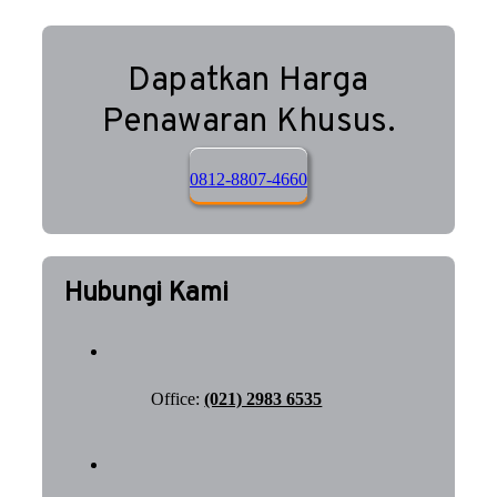
Dapatkan Harga
Penawaran Khusus.
0812-8807-4660
Hubungi Kami
Office:
(021) 2983 6535