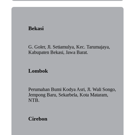
Bekasi
G. Goler, Jl. Setiamulya, Kec. Tarumajaya,
Kabupaten Bekasi, Jawa Barat.
Lombok
Perumahan Bumi Kodya Asri, Jl. Wali Songo,
Jempong Baru, Sekarbela, Kota Mataram,
NTB.
Cirebon