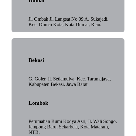
Dumai
Jl. Ombak Jl. Langsat No.09 A, Sukajadi,
Kec. Dumai Kota, Kota Dumai, Riau.
Bekasi
G. Goler, Jl. Setiamulya, Kec. Tarumajaya,
Kabupaten Bekasi, Jawa Barat.
Lombok
Perumahan Bumi Kodya Asri, Jl. Wali Songo,
Jempong Baru, Sekarbela, Kota Mataram,
NTB.