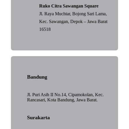
Ruko Citra Sawangan Square
Jl. Raya Muchtar, Bojong Sari Lama,
Kec. Sawangan, Depok – Jawa Barat
16518
Bandung
Jl. Puri Asih II No.14, Cipamokolan, Kec.
Rancasari, Kota Bandung, Jawa Barat.
Surakarta