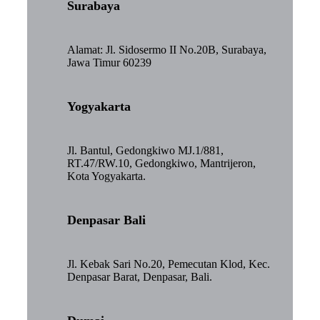
Surabaya
Alamat: Jl. Sidosermo II No.20B, Surabaya,
Jawa Timur 60239
Yogyakarta
Jl. Bantul, Gedongkiwo MJ.1/881,
RT.47/RW.10, Gedongkiwo, Mantrijeron,
Kota Yogyakarta.
Denpasar Bali
Jl. Kebak Sari No.20, Pemecutan Klod, Kec.
Denpasar Barat, Denpasar, Bali.