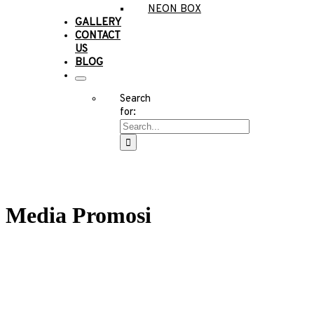
NEON BOX
GALLERY
CONTACT
US
BLOG
Search
for:
Media Promosi