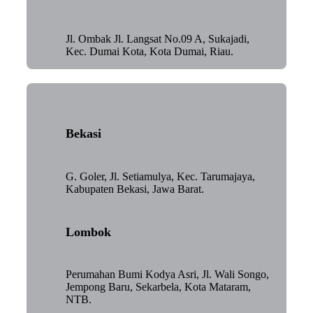
Jl. Ombak Jl. Langsat No.09 A, Sukajadi,
Kec. Dumai Kota, Kota Dumai, Riau.
Bekasi
G. Goler, Jl. Setiamulya, Kec. Tarumajaya,
Kabupaten Bekasi, Jawa Barat.
Lombok
Perumahan Bumi Kodya Asri, Jl. Wali Songo,
Jempong Baru, Sekarbela, Kota Mataram,
NTB.