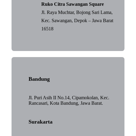
Ruko Citra Sawangan Square
Jl. Raya Muchtar, Bojong Sari Lama,
Kec. Sawangan, Depok – Jawa Barat
16518
Bandung
Jl. Puri Asih II No.14, Cipamokolan, Kec.
Rancasari, Kota Bandung, Jawa Barat.
Surakarta