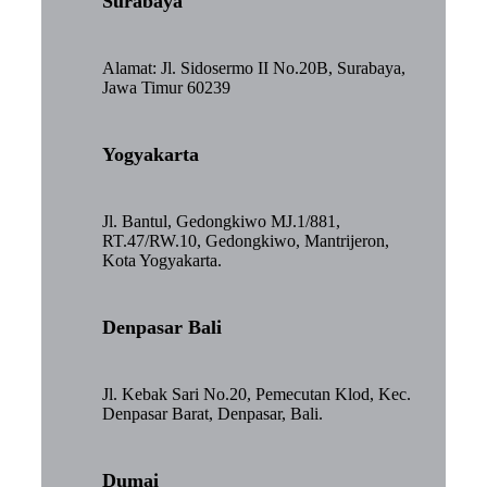
Surabaya
Alamat: Jl. Sidosermo II No.20B, Surabaya,
Jawa Timur 60239
Yogyakarta
Jl. Bantul, Gedongkiwo MJ.1/881,
RT.47/RW.10, Gedongkiwo, Mantrijeron,
Kota Yogyakarta.
Denpasar Bali
Jl. Kebak Sari No.20, Pemecutan Klod, Kec.
Denpasar Barat, Denpasar, Bali.
Dumai