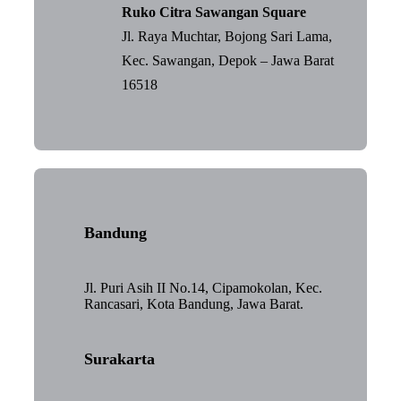
Ruko Citra Sawangan Square
Jl. Raya Muchtar, Bojong Sari Lama,
Kec. Sawangan, Depok – Jawa Barat
16518
Bandung
Jl. Puri Asih II No.14, Cipamokolan, Kec.
Rancasari, Kota Bandung, Jawa Barat.
Surakarta