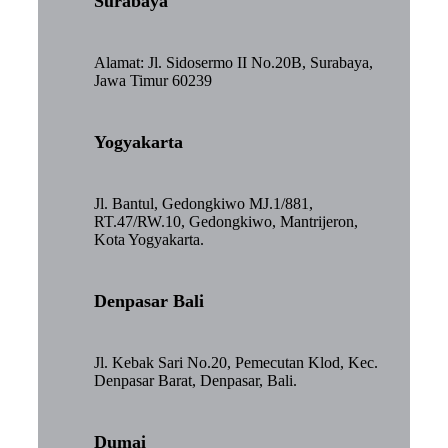
Surabaya
Alamat: Jl. Sidosermo II No.20B, Surabaya,
Jawa Timur 60239
Yogyakarta
Jl. Bantul, Gedongkiwo MJ.1/881,
RT.47/RW.10, Gedongkiwo, Mantrijeron,
Kota Yogyakarta.
Denpasar Bali
Jl. Kebak Sari No.20, Pemecutan Klod, Kec.
Denpasar Barat, Denpasar, Bali.
Dumai