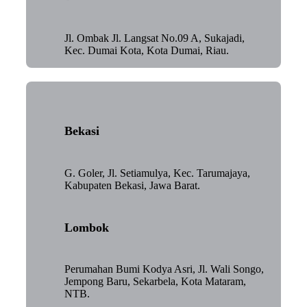
Jl. Ombak Jl. Langsat No.09 A, Sukajadi,
Kec. Dumai Kota, Kota Dumai, Riau.
Bekasi
G. Goler, Jl. Setiamulya, Kec. Tarumajaya,
Kabupaten Bekasi, Jawa Barat.
Lombok
Perumahan Bumi Kodya Asri, Jl. Wali Songo,
Jempong Baru, Sekarbela, Kota Mataram,
NTB.