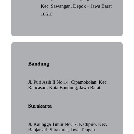
Kec. Sawangan, Depok – Jawa Barat
16518
Bandung
Jl. Puri Asih II No.14, Cipamokolan, Kec.
Rancasari, Kota Bandung, Jawa Barat.
Surakarta
Jl. Kalingga Timur No.17, Kadipiro, Kec.
Banjarsari, Surakarta, Jawa Tengah.