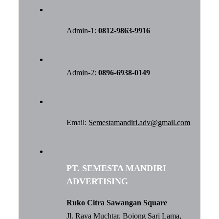
Admin-1:
0812-9863-9916
Admin-2:
0896-6938-0149
Email:
Semestamandiri.adv@gmail.com
PT. SEMESTA MANDIRI
ADVERTISING
Ruko Citra Sawangan Square
Jl. Raya Muchtar, Bojong Sari Lama,