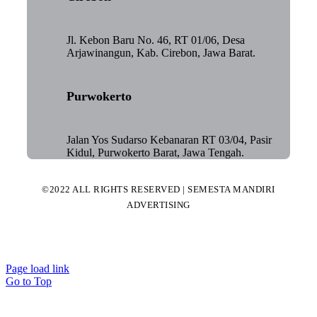
Jl. Kebon Baru No. 46, RT 01/06, Desa
Arjawinangun, Kab. Cirebon, Jawa Barat.
Purwokerto
Jalan Yos Sudarso Kebanaran RT 03/04, Pasir
Kidul, Purwokerto Barat, Jawa Tengah.
©2022 ALL RIGHTS RESERVED | SEMESTA MANDIRI
ADVERTISING
Page load link
Go to Top