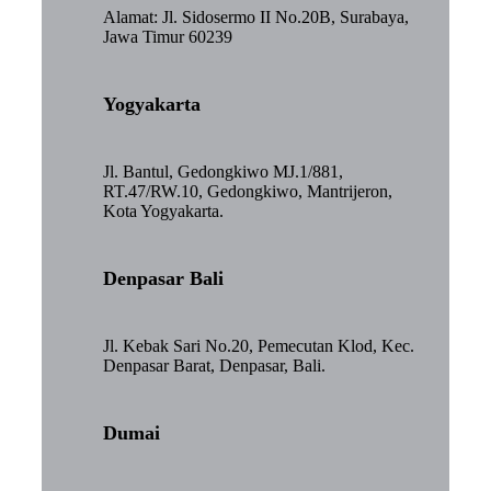
Alamat: Jl. Sidosermo II No.20B, Surabaya,
Jawa Timur 60239
Yogyakarta
Jl. Bantul, Gedongkiwo MJ.1/881,
RT.47/RW.10, Gedongkiwo, Mantrijeron,
Kota Yogyakarta.
Denpasar Bali
Jl. Kebak Sari No.20, Pemecutan Klod, Kec.
Denpasar Barat, Denpasar, Bali.
Dumai