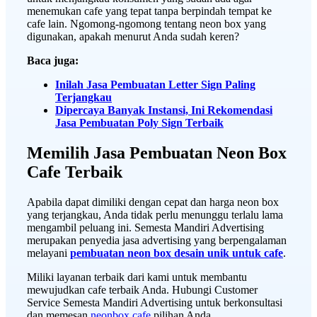
menemukan cafe yang tepat tanpa berpindah tempat ke
cafe lain. Ngomong-ngomong tentang neon box yang
digunakan, apakah menurut Anda sudah keren?
Baca juga:
Inilah Jasa Pembuatan Letter Sign Paling
Terjangkau
Dipercaya Banyak Instansi, Ini Rekomendasi
Jasa Pembuatan Poly Sign Terbaik
Memilih Jasa Pembuatan Neon Box
Cafe Terbaik
Apabila dapat dimiliki dengan cepat dan harga neon box
yang terjangkau, Anda tidak perlu menunggu terlalu lama
mengambil peluang ini. Semesta Mandiri Advertising
merupakan penyedia jasa advertising yang berpengalaman
melayani
pembuatan neon box desain unik untuk cafe
.
Miliki layanan terbaik dari kami untuk membantu
mewujudkan cafe terbaik Anda. Hubungi Customer
Service Semesta Mandiri Advertising untuk berkonsultasi
dan memesan
neonbox cafe
pilihan Anda.