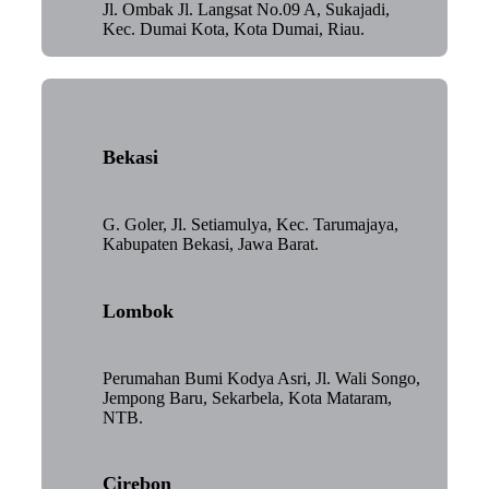
Jl. Ombak Jl. Langsat No.09 A, Sukajadi,
Kec. Dumai Kota, Kota Dumai, Riau.
Bekasi
G. Goler, Jl. Setiamulya, Kec. Tarumajaya,
Kabupaten Bekasi, Jawa Barat.
Lombok
Perumahan Bumi Kodya Asri, Jl. Wali Songo,
Jempong Baru, Sekarbela, Kota Mataram,
NTB.
Cirebon