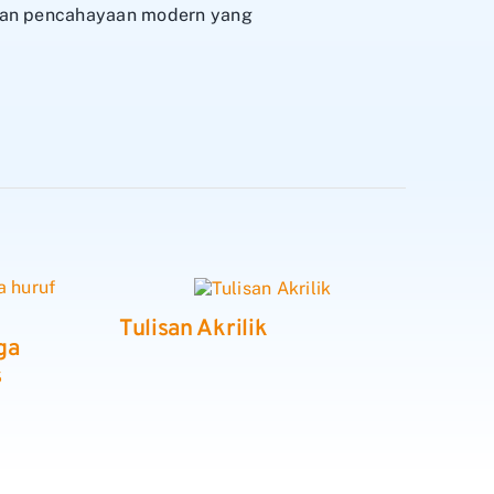
engan pencahayaan modern yang
Tulisan Akrilik
ga
s