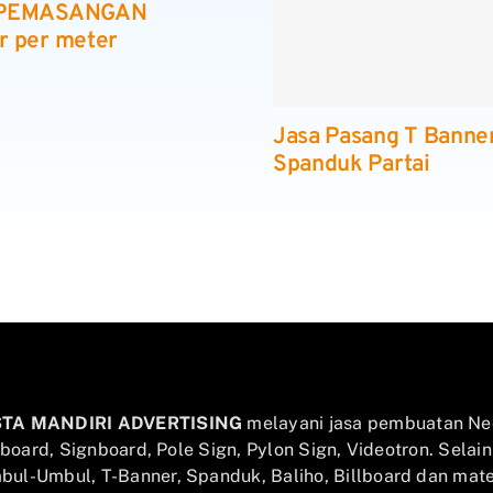
 PEMASANGAN
r per meter
Jasa Pasang T Banne
Spanduk Partai
STA MANDIRI ADVERTISING
melayani jasa pembuatan Ne
llboard, Signboard, Pole Sign, Pylon Sign, Videotron. Selai
ul-Umbul, T-Banner, Spanduk, Baliho, Billboard dan mater