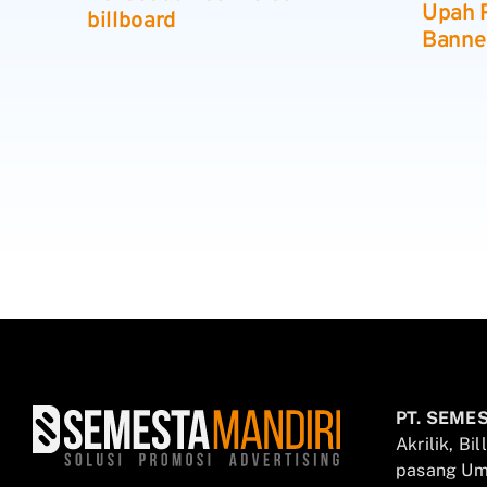
Upah
billboard
Banne
PT. SEME
Akrilik, Bi
pasang Umb