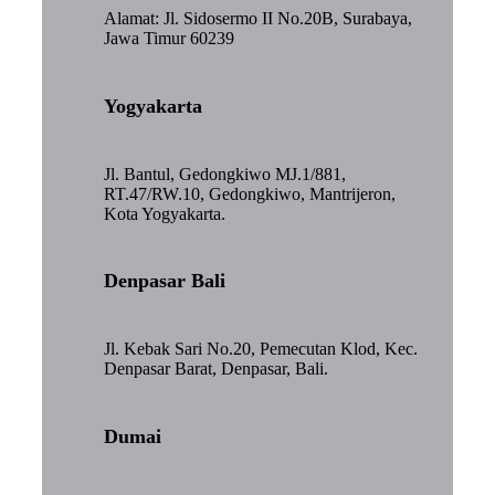
Alamat: Jl. Sidosermo II No.20B, Surabaya,
Jawa Timur 60239
Yogyakarta
Jl. Bantul, Gedongkiwo MJ.1/881,
RT.47/RW.10, Gedongkiwo, Mantrijeron,
Kota Yogyakarta.
Denpasar Bali
Jl. Kebak Sari No.20, Pemecutan Klod, Kec.
Denpasar Barat, Denpasar, Bali.
Dumai