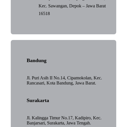
Kec. Sawangan, Depok – Jawa Barat
16518
Bandung
Jl. Puri Asih II No.14, Cipamokolan, Kec.
Rancasari, Kota Bandung, Jawa Barat.
Surakarta
Jl. Kalingga Timur No.17, Kadipiro, Kec.
Banjarsari, Surakarta, Jawa Tengah.