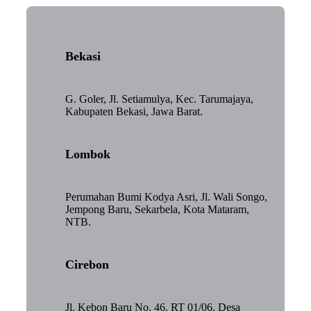
Bekasi
G. Goler, Jl. Setiamulya, Kec. Tarumajaya,
Kabupaten Bekasi, Jawa Barat.
Lombok
Perumahan Bumi Kodya Asri, Jl. Wali Songo,
Jempong Baru, Sekarbela, Kota Mataram,
NTB.
Cirebon
Jl. Kebon Baru No. 46, RT 01/06, Desa