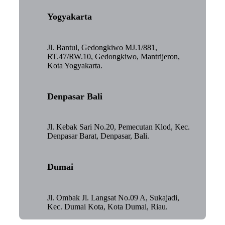
Yogyakarta
Jl. Bantul, Gedongkiwo MJ.1/881,
RT.47/RW.10, Gedongkiwo, Mantrijeron,
Kota Yogyakarta.
Denpasar Bali
Jl. Kebak Sari No.20, Pemecutan Klod, Kec.
Denpasar Barat, Denpasar, Bali.
Dumai
Jl. Ombak Jl. Langsat No.09 A, Sukajadi,
Kec. Dumai Kota, Kota Dumai, Riau.