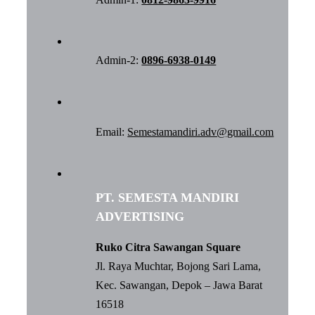
Admin-2:
0896-6938-0149
Email:
Semestamandiri.adv@gmail.com
PT. SEMESTA MANDIRI
ADVERTISING
Ruko Citra Sawangan Square
Jl. Raya Muchtar, Bojong Sari Lama,
Kec. Sawangan, Depok – Jawa Barat
16518