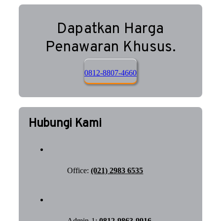
Dapatkan Harga
Penawaran Khusus.
0812-8807-4660
Hubungi Kami
Office:
(021) 2983 6535
Admin-1:
0812-9863-9916