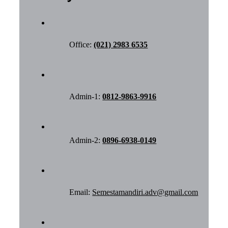
Office:
(021) 2983 6535
Admin-1:
0812-9863-9916
Admin-2:
0896-6938-0149
Email:
Semestamandiri.adv@gmail.com