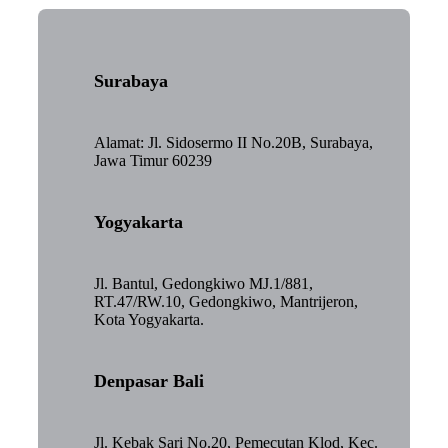
Surabaya
Alamat: Jl. Sidosermo II No.20B, Surabaya,
Jawa Timur 60239
Yogyakarta
Jl. Bantul, Gedongkiwo MJ.1/881,
RT.47/RW.10, Gedongkiwo, Mantrijeron,
Kota Yogyakarta.
Denpasar Bali
Jl. Kebak Sari No.20, Pemecutan Klod, Kec.