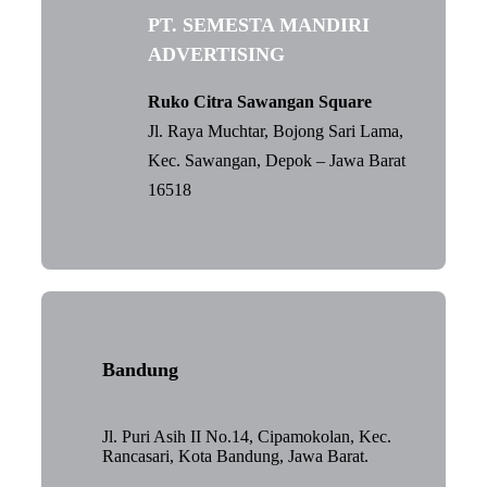
PT. SEMESTA MANDIRI
ADVERTISING
Ruko Citra Sawangan Square
Jl. Raya Muchtar, Bojong Sari Lama,
Kec. Sawangan, Depok – Jawa Barat
16518
Bandung
Jl. Puri Asih II No.14, Cipamokolan, Kec.
Rancasari, Kota Bandung, Jawa Barat.