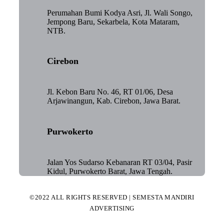
Perumahan Bumi Kodya Asri, Jl. Wali Songo,
Jempong Baru, Sekarbela, Kota Mataram,
NTB.
Cirebon
Jl. Kebon Baru No. 46, RT 01/06, Desa
Arjawinangun, Kab. Cirebon, Jawa Barat.
Purwokerto
Jalan Yos Sudarso Kebanaran RT 03/04, Pasir
Kidul, Purwokerto Barat, Jawa Tengah.
©2022 ALL RIGHTS RESERVED | SEMESTA MANDIRI
ADVERTISING