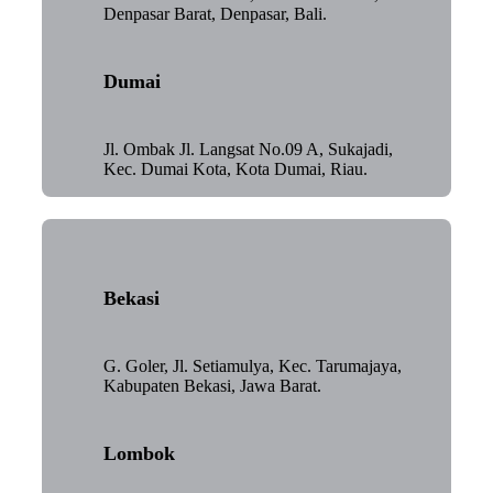
Denpasar Barat, Denpasar, Bali.
Dumai
Jl. Ombak Jl. Langsat No.09 A, Sukajadi,
Kec. Dumai Kota, Kota Dumai, Riau.
Bekasi
G. Goler, Jl. Setiamulya, Kec. Tarumajaya,
Kabupaten Bekasi, Jawa Barat.
Lombok