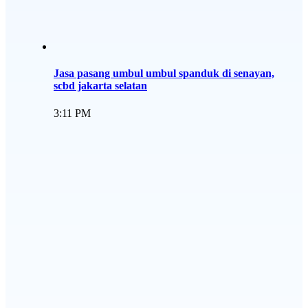
Jasa pasang umbul umbul spanduk di senayan,
scbd jakarta selatan
3:11 PM