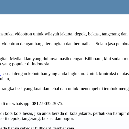
truksi videotron untuk wilayah jakarta, depok, bekasi, tangerang dan 
 videotron dengan harga terjangkau dan berkualitas. Selain jasa pembu
digital. Media iklan yang dulunya masih dengan Billboard, kini sudah mu
h yang populer di Indonesia.
n
sesuai dengan kebutuhan yang anda inginkan. Untuk kontruksi di atas
tuhan,
rangka besi yang kuat dan tebal dan untuk menempel di tembok mengg
i di mr whatsapp: 0812-9032-3075.
di kota kota besar, jika anda berada di kota jakarta, perhatikan hampir
perti depok, tangerang, bekasi dan bogor.
pada hanya sekedar billboard gambar saja.