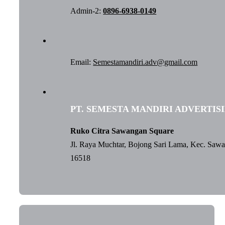
Admin-2:
0896-6938-0149
Email:
Semestamandiri.adv@gmail.com
PT. SEMESTA MANDIRI ADVERTIS
Ruko Citra Sawangan Square
Jl. Raya Muchtar, Bojong Sari Lama, Kec. Saw
16518