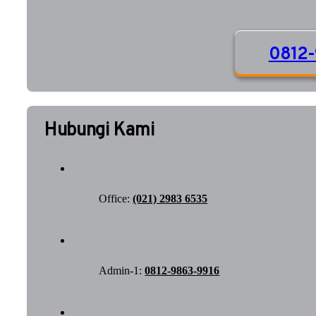
0812-
Hubungi Kami
Office:
(021) 2983 6535
Admin-1:
0812-9863-9916