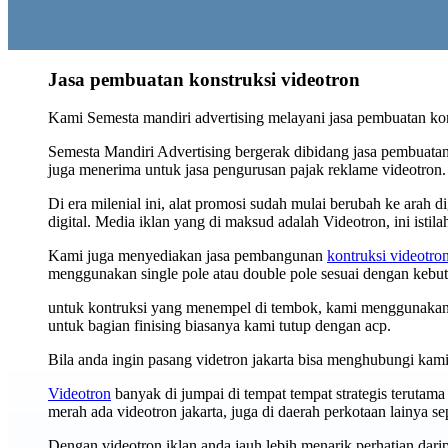
Jasa pembuatan konstruksi videotron
Kami Semesta mandiri advertising melayani jasa pembuatan kons
Semesta Mandiri Advertising bergerak dibidang jasa pembuatan
juga menerima untuk jasa pengurusan pajak reklame videotron.
Di era milenial ini, alat promosi sudah mulai berubah ke arah 
digital. Media iklan yang di maksud adalah Videotron, ini istila
Kami juga menyediakan jasa pembangunan
kontruksi videotro
menggunakan single pole atau double pole sesuai dengan kebu
untuk kontruksi yang menempel di tembok, kami menggunakan 
untuk bagian finising biasanya kami tutup dengan acp.
Bila anda ingin pasang videtron jakarta bisa menghubungi kam
Videotron
banyak di jumpai di tempat tempat strategis terutama 
merah ada videotron jakarta, juga di daerah perkotaan lainya se
Dengan videotron iklan anda jauh lebih menarik perhatian dari