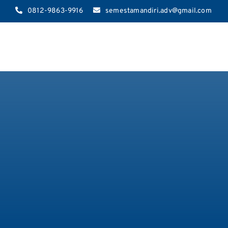
Skip
0812-9863-9916
semestamandiri.adv@gmail.com
to
content