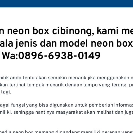
 neon box cibinong, kami me
la jenis dan model neon box
 Wa:
0896-6938-0149
ik anda tentu akan semakin menarik jika menggunakan ne
akan terlihat tampak menarik dengan lampu yang terang, p
 lagi.
bagai fungsi yang bisa digunakan untuk pemberian inform
miliki, sehingga nantinya masyarakat akan melihat dan juga
dia neon box memang dipandang memiliki peranan yang s