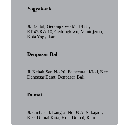
Yogyakarta
Jl. Bantul, Gedongkiwo MJ.1/881,
RT.47/RW.10, Gedongkiwo, Mantrijeron,
Kota Yogyakarta.
Denpasar Bali
Jl. Kebak Sari No.20, Pemecutan Klod, Kec.
Denpasar Barat, Denpasar, Bali.
Dumai
Jl. Ombak Jl. Langsat No.09 A, Sukajadi,
Kec. Dumai Kota, Kota Dumai, Riau.