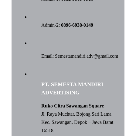
Admin-2:
0896-6938-0149
Email:
Semestamandiri.adv@gmail.com
PT. SEMESTA MANDIRI
ADVERTISING
Ruko Citra Sawangan Square
Jl. Raya Muchtar, Bojong Sari Lama,
Kec. Sawangan, Depok – Jawa Barat
16518