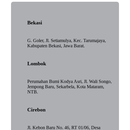
Bekasi
G. Goler, Jl. Setiamulya, Kec. Tarumajaya,
Kabupaten Bekasi, Jawa Barat.
Lombok
Perumahan Bumi Kodya Asri, Jl. Wali Songo,
Jempong Baru, Sekarbela, Kota Mataram,
NTB.
Cirebon
Jl. Kebon Baru No. 46, RT 01/06, Desa