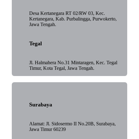
Desa Kertanegara RT 02/RW 03, Kec.
Kertanegara, Kab. Purbalingga, Purwokerto,
Jawa Tengah.
Tegal
Jl. Halmahera No.31 Mintaragen, Kec. Tegal
Timur, Kota Tegal, Jawa Tengah.
Surabaya
Alamat: Jl. Sidosermo II No.20B, Surabaya,
Jawa Timur 60239